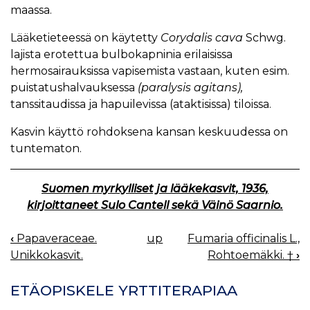
maassa.
Lääketieteessä on käytetty
Corydalis cava
Schwg.
lajista erotettua bulbokapninia erilaisissa
hermosairauksissa vapisemista vastaan, kuten esim.
puistatushalvauksessa
(paralysis agitans),
tanssitaudissa ja hapuilevissa (ataktisissa) tiloissa.
Kasvin käyttö rohdoksena kansan keskuudessa on
tuntematon.
Suomen myrkylliset ja lääkekasvit, 1936,
kirjoittaneet Sulo Cantell sekä Väinö Saarnio.
‹
Papaveraceae.
up
Fumaria officinalis L.,
BOOK
Unikkokasvit.
Rohtoemäkki. †
›
NAVIGATION
ETÄOPISKELE YRTTITERAPIAA