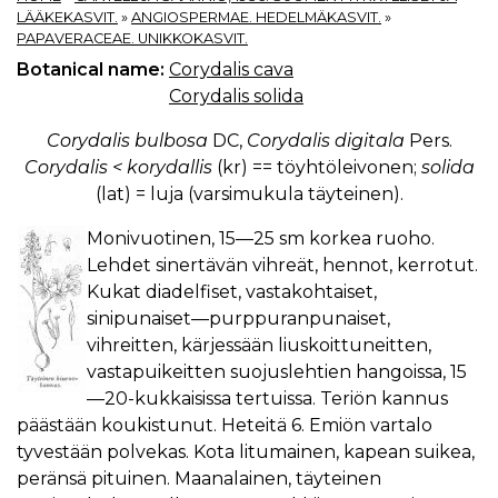
LÄÄKEKASVIT.
»
ANGIOSPERMAE. HEDELMÄKASVIT.
»
PAPAVERACEAE. UNIKKOKASVIT.
Botanical name:
Corydalis cava
Corydalis solida
Corydalis bulbosa
DC,
Corydalis digitala
Pers.
Corydalis < korydallis
(kr) == töyhtöleivonen;
solida
(lat) = luja (varsimukula täyteinen).
Monivuotinen, 15—25 sm korkea ruoho.
Lehdet sinertävän vihreät, hennot, kerrotut.
Kukat diadelfiset, vastakohtaiset,
sinipunaiset—purppuranpunaiset,
vihreitten, kärjessään liuskoittuneitten,
vastapuikeitten suojuslehtien hangoissa, 15
—20-kukkaisissa tertuissa. Teriön kannus
päästään koukistunut. Heteitä 6. Emiön vartalo
tyvestään polvekas. Kota litumainen, kapean suikea,
peränsä pituinen. Maanalainen, täyteinen