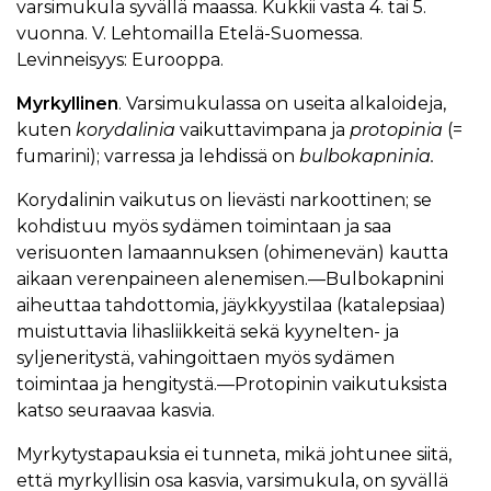
varsimukula syvällä maassa. Kukkii vasta 4. tai 5.
vuonna. V. Lehtomailla Etelä-Suomessa.
Levinneisyys: Eurooppa.
Myrkyllinen
. Varsimukulassa on useita alkaloideja,
kuten
korydalinia
vaikuttavimpana ja
protopinia
(=
fumarini); varressa ja lehdissä on
bulbokapninia.
Korydalinin vaikutus on lievästi narkoottinen; se
kohdistuu myös sydämen toimintaan ja saa
verisuonten lamaannuksen (ohimenevän) kautta
aikaan verenpaineen alenemisen.—Bulbokapnini
aiheuttaa tahdottomia, jäykkyystilaa (katalepsiaa)
muistuttavia lihasliikkeitä sekä kyynelten- ja
syljeneritystä, vahingoittaen myös sydämen
toimintaa ja hengitystä.—Protopinin vaikutuksista
katso seuraavaa kasvia.
Myrkytystapauksia ei tunneta, mikä johtunee siitä,
että myrkyllisin osa kasvia, varsimukula, on syvällä