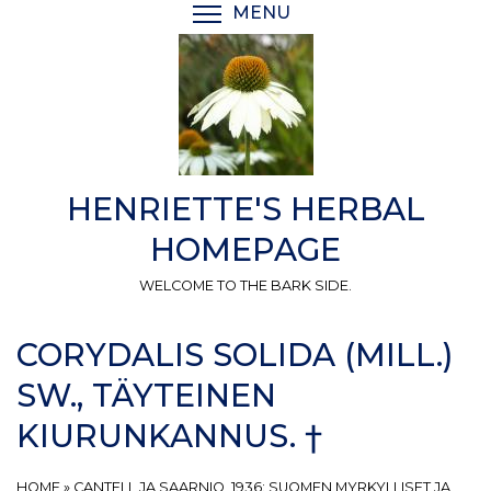
Skip
MENU
TOGGLE MENU VISIBI
to
main
content
HENRIETTE'S HERBAL
HOMEPAGE
WELCOME TO THE BARK SIDE.
CORYDALIS SOLIDA (MILL.)
SW., TÄYTEINEN
KIURUNKANNUS. †
HOME
»
CANTELL JA SAARNIO, 1936: SUOMEN MYRKYLLISET JA