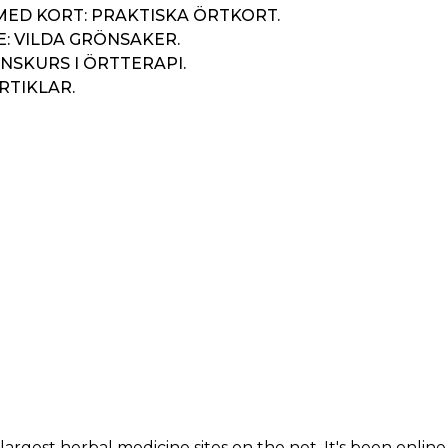
MED KORT: PRAKTISKA ÖRTKORT.
: VILDA GRÖNSAKER.
NSKURS I ÖRTTERAPI.
RTIKLAR.
K
IGATION
largest herbal medicine sites on the net. It's been online 