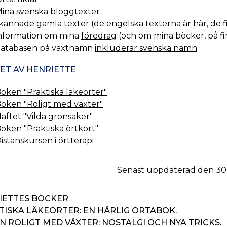
ina svenska bloggtexter
kannade gamla texter
(
de engelska texterna är här
,
de f
nformation om mina
föredrag
(och om mina böcker, på fi
atabasen på växtnamn
inkluderar svenska namn
ET AV HENRIETTE
oken "Praktiska läkeörter"
oken "Roligt med växter"
äftet "Vilda grönsaker"
oken "Praktiska örtkort"
istanskursen i örtterapi
Senast uppdaterad den 30.
IETTES BÖCKER
TISKA LÄKEÖRTER: EN HÄRLIG ÖRTABOK.
 ROLIGT MED VÄXTER: NOSTALGI OCH NYA TRICKS.