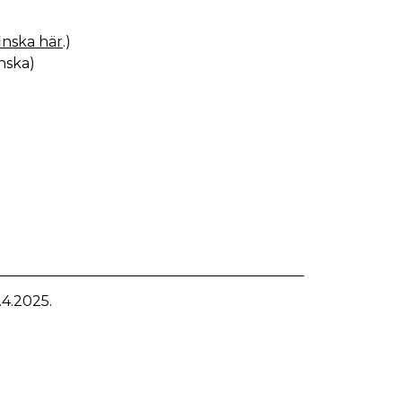
inska här
.)
nska)
4.2025.