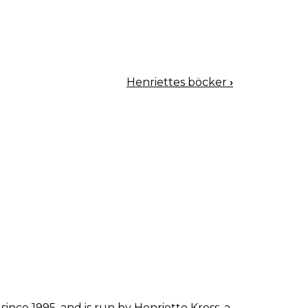
Henriettes böcker
›
since 1995, and is run by Henriette Kress, a