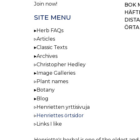
Join now!
BOK 
HÄFTE
SITE MENU
DISTA
ÖRTA
Herb FAQs
Articles
BOO
Classic Texts
NAV
Archives
Christopher Hedley
Image Galleries
Plant names
Botany
Blog
Henrietten yrttisivuja
Henriettes örtsidor
Links I like
Henriette's herbal
is one of the oldest and 