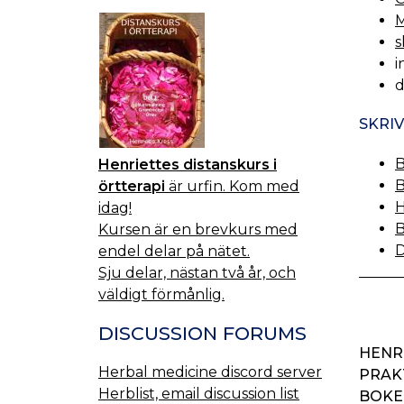
M
s
i
d
SKRIV
B
Henriettes distanskurs i
B
örtterapi
är urfin. Kom med
H
idag!
B
Kursen är en brevkurs med
D
endel delar på nätet.
Sju delar, nästan två år, och
väldigt förmånlig.
DISCUSSION FORUMS
HENR
Herbal medicine discord server
PRAK
Herblist, email discussion list
BOKEN