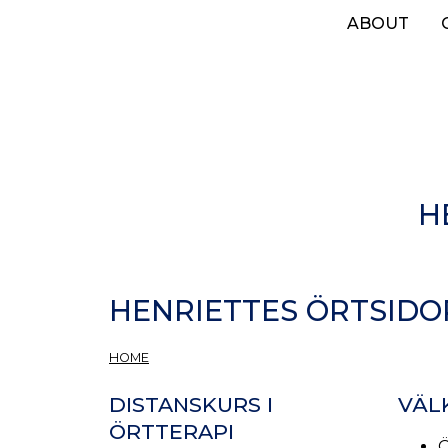
Skip
ABOUT
to
main
content
H
HENRIETTES ÖRTSIDO
HOME
DISTANSKURS I
VÄL
ÖRTTERAPI
Ö