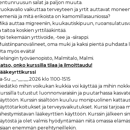
entunruusun salat ja paljon muuta.
uokavalio vaikuttaa terveyteen ja yrtit auttavat monee
iemeniä ja mitä erikoista on kamomillasauniossa?
ikä auttaa migreeniin, kuukautiskipuun, ruoansulatusvai
a taitoa koskien yrttilääkintää.
pi tekemään yrttivoide, -tee ja -siirappi.
uistiinpanovälineet, oma muki ja kaksi pientä puhdasta
ta myös eväitä!
elsingin työväenopisto, Malmitalo, Malmi.
atso, onko kurssilla tilaa ja ilmoittaudu!
ääkeyrttikurssi
a-Su __-__.__.2026 klo 1100-1515
iedätkö mihin voikukan kukkia voi käyttää ja mihin nok
urssilla tutustut luonnonvaraisiin ja puutarhassa kasvate
äyttöön. Kurssin sisältöön kuuluu monipuolinen kattaus e
äyttötarkoitukset ja terveysvaikutukset. Kurssi tarjoaa
ähestymistavan lääkeyrttien käyttöön. Kurssin jälkeen si
äytöstä ja olet valmis hyödyntämään niitä omassa elämässäsi
siaan enemmän perehtyneillekin.