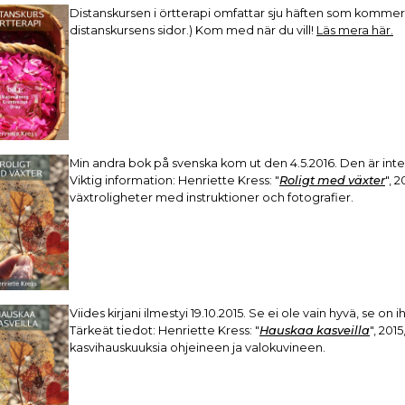
Distanskursen i örtterapi omfattar sju häften som kommer
distanskursens sidor.) Kom med när du vill!
Läs mera här.
Min andra bok på svenska kom ut den 4.5.2016. Den är inte 
Viktig information: Henriette Kress: "
Roligt med växter
", 
växtroligheter med instruktioner och fotografier.
Viides kirjani ilmestyi 19.10.2015. Se ei ole vain hyvä, se on
Tärkeät tiedot: Henriette Kress: "
Hauskaa kasveilla
", 201
kasvihauskuuksia ohjeineen ja valokuvineen.