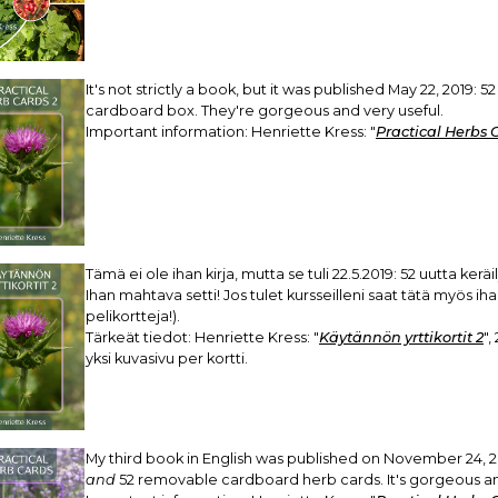
It's not strictly a book, but it was published May 22, 2019:
cardboard box. They're gorgeous and very useful.
Important information: Henriette Kress: "
Practical Herbs 
Tämä ei ole ihan kirja, mutta se tuli 22.5.2019: 52 uutta kerä
Ihan mahtava setti! Jos tulet kursseilleni saat tätä myös i
pelikortteja!).
Tärkeät tiedot: Henriette Kress: "
Käytännön yrttikortit 2
",
yksi kuvasivu per kortti.
My third book in English was published on November 24, 20
and
52 removable cardboard herb cards. It's gorgeous an