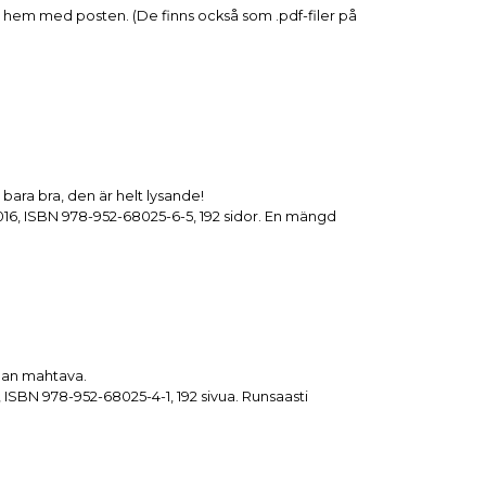
 hem med posten. (De finns också som .pdf-filer på
bara bra, den är helt lysande!
2016, ISBN 978-952-68025-6-5, 192 sidor. En mängd
 ihan mahtava.
5, ISBN 978-952-68025-4-1, 192 sivua. Runsaasti