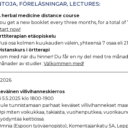
TOJA, FÖRELÄSNINGAR, LECTURES:
 herbal medicine distance course
ou get a new booklet every three months, for a total of 7
tart now!
rttiterapian etäopiskelu
usi osa kolmen kuukauden välein, yhteensä 7 osaa eli 21
istanskurs i örtterapi
om med när du hinner! Du får en ny del med tre månade
ånader av studier.
Välkommen med!
 2026
eväinen villivihanneskierros
i 5.5.2025 klo 1800-1900
ule tunnistamaan parhaat keväiset villivihannekset maas
pi miten voikukkaa, takiaista, vuohenputkea, vuorikaun
yödyntää keittiössä.
mnia (Espoon työväenopisto), Komentajankatu 5A, Lepp