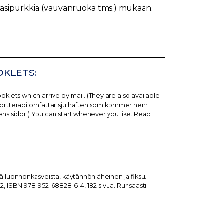
 lasipurkkia (vauvanruoka tms.) mukaan.
OKLETS:
klets which arrive by mail. (They are also available
 i örtterapi omfattar sju häften som kommer hem
ns sidor.) You can start whenever you like.
Read
istä luonnonkasveista, käytännönläheinen ja fiksu.
22, ISBN 978-952-68828-6-4, 182 sivua. Runsaasti