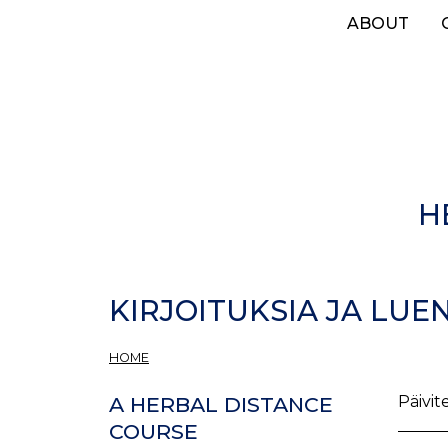
Skip
ABOUT
to
main
content
H
KIRJOITUKSIA JA LUE
HOME
Päivit
A HERBAL DISTANCE
COURSE