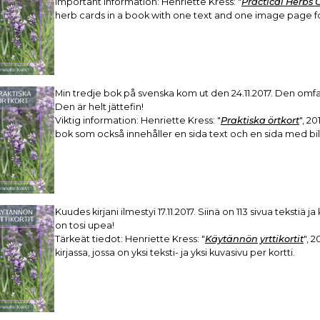
Important information: Henriette Kress: "
Practical Herbs 
herb cards in a book with one text and one image page f
Min tredje bok på svenska kom ut den 24.11.2017. Den omfat
Den är helt jättefin!
Viktig information: Henriette Kress: "
Praktiska örtkort
", 2
bok som också innehåller en sida text och en sida med bild
Kuudes kirjani ilmestyi 17.11.2017. Siinä on 113 sivua tekstiä ja
on tosi upea!
Tärkeät tiedot: Henriette Kress: "
Käytännön yrttikortit
", 
kirjassa, jossa on yksi teksti- ja yksi kuvasivu per kortti.