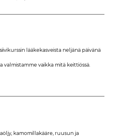
ensiivikurssin lääkekasveista neljänä päivänä
a valmistamme vaikka mitä keittiössä.
aöljy, kamomillakääre, ruusun ja