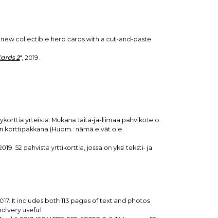
 52 new collectible herb cards with a cut-and-paste
Cards 2
", 2019.
ilykorttia yrteistä. Mukana taita-ja-liimaa pahvikotelo.
han korttipakkana (Huom.: nämä eivät ole
 2019. 52 pahvista yrttikorttia, jossa on yksi teksti- ja
17. It includes both 113 pages of text and photos
d very useful.