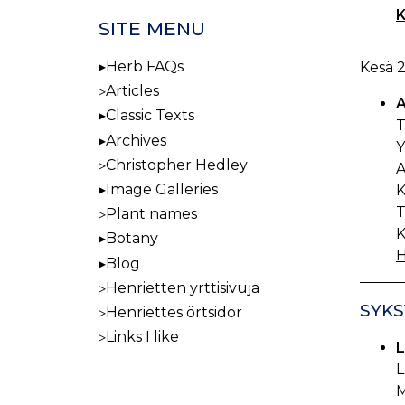
K
SITE MENU
Herb FAQs
Kesä 
Articles
A
Classic Texts
T
Archives
Y
Christopher Hedley
A
Image Galleries
K
T
Plant names
K
Botany
H
Blog
Henrietten yrttisivuja
SYKS
Henriettes örtsidor
Links I like
L
L
M