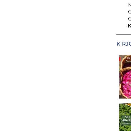
M
O
O
K
KIRJ