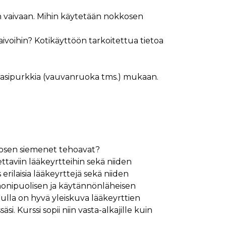
n vaivaan. Mihin käytetään nokkosen
voihin? Kotikäyttöön tarkoitettua tietoa
 lasipurkkia (vauvanruoka tms.) mukaan.
kosen siemenet tehoavat?
ttaviin lääkeyrtteihin sekä niiden
rilaisia lääkeyrttejä sekä niiden
 monipuolisen ja käytännönläheisen
nulla on hyvä yleiskuva lääkeyrttien
. Kurssi sopii niin vasta-alkajille kuin