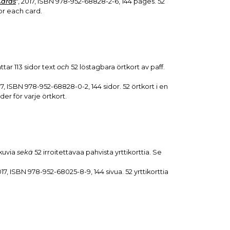
Cards
", 2017, ISBN 978-952-68828-2-6, 144 pages. 52
or each card.
tar 113 sidor text
och
52 löstagbara örtkort av paff.
017, ISBN 978-952-68828-0-2, 144 sidor. 52 örtkort i en
er för varje örtkort.
 kuvia
sekä
52 irroitettavaa pahvista yrttikorttia. Se
2017, ISBN 978-952-68025-8-9, 144 sivua. 52 yrttikorttia