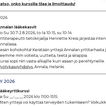
atso, onko kurssilla tilaa ja ilmoittaudu!
2026
nnalan lääkekasvit
o-Su 30.7-2.8.2026, to-la 10-15, su 10-14
rttiterapeutti tietokirjailija Henriette Kress järjestää int
nnalassa.
esän kohokohta! Kerätään yrttejä Annalan yrttitarhasta j
eemme mm voiteita, uutteita, teetä ja siirappia.
urssi sopii niin vasta-alkajille kuin asiaan jo perehtyneille.
yötykasviyhdistys
, Annala, Helsinki.
Y 2026
ääkeyrttikurssi
a-Su __-__.__.2026 klo 1100-1515
iten yrttejä voi käyttää terveyden tukemiseen? Voikukk