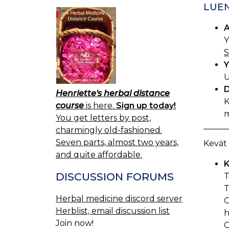
LUEN
A
Y
S
Y
U
D
Henriette's herbal distance
K
course
is here.
Sign up today!
m
You get letters by post,
charmingly old-fashioned.
Seven parts, almost two years,
Kevät
and quite affordable.
K
DISCUSSION FORUMS
T
T
Herbal medicine discord server
O
Herblist, email discussion list
h
Join now!
O