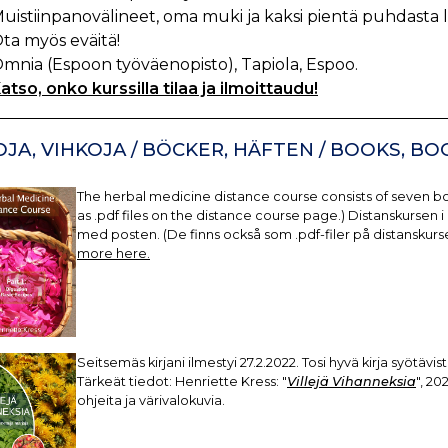
uistiinpanovälineet, oma muki ja kaksi pientä puhdasta
ta myös eväitä!
mnia (Espoon työväenopisto), Tapiola, Espoo.
atso, onko kurssilla tilaa ja ilmoittaudu!
OJA, VIHKOJA / BÖCKER, HÄFTEN / BOOKS, BO
The herbal medicine distance course consists of seven boo
as .pdf files on the distance course page.) Distanskursen
med posten. (De finns också som .pdf-filer på distanskurse
more here.
Seitsemäs kirjani ilmestyi 27.2.2022. Tosi hyvä kirja syötäv
Tärkeät tiedot: Henriette Kress: "
Villejä Vihanneksia
", 20
ohjeita ja värivalokuvia.