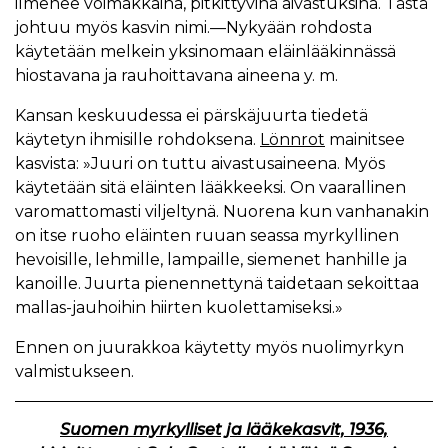
ilmenee voimakkaina, pitkittyvinä aivastuksina. Tästä
johtuu myös kasvin nimi.—Nykyään rohdosta
käytetään melkein yksinomaan eläinlääkinnässä
hiostavana ja rauhoittavana aineena y. m.
Kansan keskuudessa ei pärskäjuurta tiedetä
käytetyn ihmisille rohdoksena.
Lönnrot
mainitsee
kasvista: »Juuri on tuttu aivastusaineena. Myös
käytetään sitä eläinten lääkkeeksi. On vaarallinen
varomattomasti viljeltynä. Nuorena kun vanhanakin
on itse ruoho eläinten ruuan seassa myrkyllinen
hevoisille, lehmille, lampaille, siemenet hanhille ja
kanoille. Juurta pienennettynä taidetaan sekoittaa
mallas-jauhoihin hiirten kuolettamiseksi.»
Ennen on juurakkoa käytetty myös nuolimyrkyn
valmistukseen.
Suomen myrkylliset ja lääkekasvit, 1936,