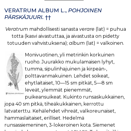
VERATRUM ALBUM L.,
POHJOINEN
PÄRSKÄJUURI.
††
Veratrum
mahdollisesti sanasta
verare
(lat) = puhua
totta (kasvi aivastuttaa, ja aivastusta on pidetty
totuuden vahvistuksena);
album
(lat) = valkoinen.
Monivuotinen, yli metrinkin korkuinen
ruoho. Juurakko mukulamaisen lyhyt,
tumma, sipulinhajuinen ja kirpeän-,
polttavanmakuinen. Lehdet soikeat,
ehytlaitaiset, 10—15 sm pitkät, 5—8 sm
leveät, ylemmät pienemmät,
puikeansuikeat. Kukinto runsaskukkainen,
jopa 40 sm pitkä, tiheäkukkainen, kerrottu
latvaterttu. Kehälehdet vihreät, valkoreunaiset,
hammaslaitaiset, erilliset. Hedelmä
runsassiemeninen, 3-lokeroinen kota. Siemenet