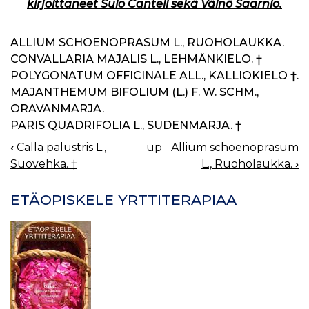
kirjoittaneet Sulo Cantell sekä Väinö Saarnio.
ALLIUM SCHOENOPRASUM L., RUOHOLAUKKA.
CONVALLARIA MAJALIS L., LEHMÄNKIELO. †
POLYGONATUM OFFICINALE ALL., KALLIOKIELO †.
MAJANTHEMUM BIFOLIUM (L.) F. W. SCHM.,
ORAVANMARJA.
PARIS QUADRIFOLIA L., SUDENMARJA. †
‹
Calla palustris L.,
up
Allium schoenoprasum
BOOK
Suovehka. †
L., Ruoholaukka.
›
NAVIGATION
ETÄOPISKELE YRTTITERAPIAA