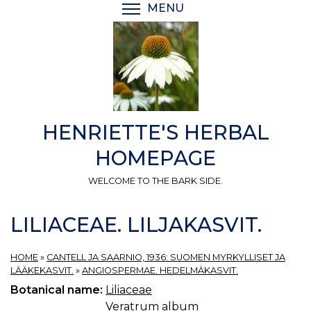
Skip
MENU
TOGGLE MENU VISIBI
to
main
content
HENRIETTE'S HERBAL
HOMEPAGE
WELCOME TO THE BARK SIDE.
LILIACEAE. LILJAKASVIT.
HOME
»
CANTELL JA SAARNIO, 1936: SUOMEN MYRKYLLISET JA
LÄÄKEKASVIT.
»
ANGIOSPERMAE. HEDELMÄKASVIT.
Botanical name:
Liliaceae
Veratrum album