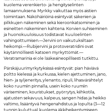
kuolema verenkierto- ja hengityselinten
lamaannuksena. Myrkky vaikuttaa myös aistien
toimintaan. Näköhäiriöinä esiintyvät säkenien ja
pilkkujen näkeminen sekä kieroonkatsominen ja
esineitten näkeminen kahtena. Korvien suhiseminen
ja huonokuuloisuus todistavat kuuloelinten
vahingoittumisen.—Jervini on vaikutuksiltaan
heikompi.—Rubijervini ja protoveratridini ovat
käytännöllisesti katsoen myrkyttömät.—
Veratramarinia ei ole lääkeaineopillisesti tutkittu.
Pärskäjuurimyrkytyksissä esiintyvät: pian häviävä
poltto kielessä ja kurkussa, kielen ajettuminen, jano,
hien- ja syljeneritys, ylenanto, ripuli, lihasvärähtelyt
koko ruumiin pinnalla, usein koko ruumiin
väriseminen, kouristukset, pyörrytys, kiihkotila,
ajatusten sekavuus, kalpeus, sangen hidas ja heikko
valtimo, lisääntyvä hengenahdistus ja lopulta (3—12
tunnin kuluttua) kuolema äkkiheikentymiseen,