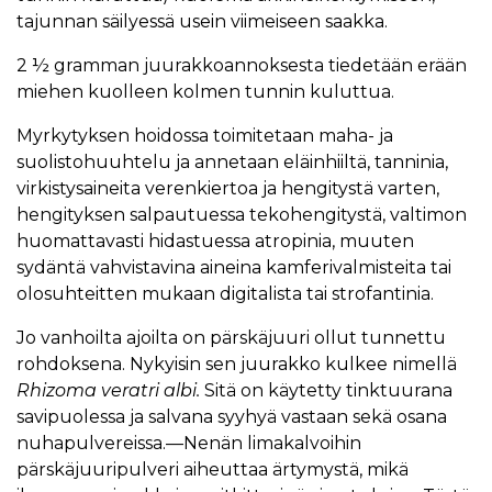
tajunnan säilyessä usein viimeiseen saakka.
2 ½ gramman juurakkoannoksesta tiedetään erään
miehen kuolleen kolmen tunnin kuluttua.
Myrkytyksen hoidossa toimitetaan maha- ja
suolistohuuhtelu ja annetaan eläinhiiltä, tanninia,
virkistysaineita verenkiertoa ja hengitystä varten,
hengityksen salpautuessa tekohengitystä, valtimon
huomattavasti hidastuessa atropinia, muuten
sydäntä vahvistavina aineina kamferivalmisteita tai
olosuhteitten mukaan digitalista tai strofantinia.
Jo vanhoilta ajoilta on pärskäjuuri ollut tunnettu
rohdoksena. Nykyisin sen juurakko kulkee nimellä
Rhizoma veratri albi.
Sitä on käytetty tinktuurana
savipuolessa ja salvana syyhyä vastaan sekä osana
nuhapulvereissa.—Nenän limakalvoihin
pärskäjuuripulveri aiheuttaa ärtymystä, mikä