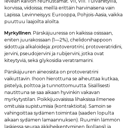
leveän kalvon reunustamat. VII, VIII. Tulvaniityillä,
korvissa, viidoissa; meillä erittäin harvinaisena vain
Lapissa. Levinneisyys: Eurooppa, Pohjois-Aasia, vaikka
puuttuu laajoilta aloilta.
Myrkyllinen
. Pärskäjuuressa on kaikissa osissaan,
eniten juurakossaan (1—2%), chelidonihappoon
sidottuja alkaloideja:
protoveratrini,
protoveratridini,
jervini, pseudojervini ja rubijervini, jotka ovat
kiteytyviä, sekä glykosidia veratramarini.
Pärskäjuuren aineosista on protoveratrini
vaikuttavin. Ihoon hierottuna se aiheuttaa kutkaa,
pistelyä, polttoa ja tunnottomuutta. Sisällisesti
nautittuna se saa aikaan hyvinkin vakavan
myrkytystilan. Poikkijuovaisissa lihaksissa ilmenee
omituisia supistumisia (kontraktioita). Samoin se
vahingoittaa sydämen toimintaa (saaden lopulta
aikaan sydämen lamaannuksen). Ruumiin lämmön
laskiessa seuraa äkkiheikentyminen (kollapsi) ja