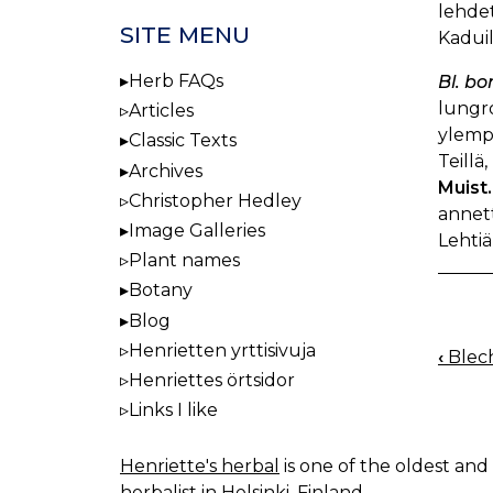
lehdet
SITE MENU
Kaduill
Herb FAQs
Bl. b
lungro
Articles
ylempä
Classic Texts
Teillä,
Archives
Muist.
Christopher Hedley
annet
Image Galleries
Lehtiä
Plant names
Botany
Blog
Henrietten yrttisivuja
‹
Blech
BOO
Henriettes örtsidor
NAV
Links I like
Henriette's herbal
is one of the oldest and 
herbalist in Helsinki, Finland.