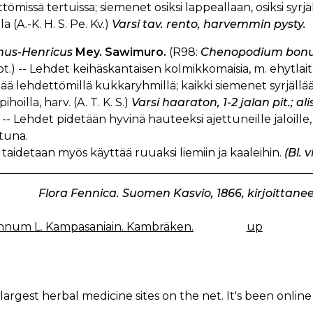
tömissä tertuissa; siemenet osiksi lappeallaan, osiksi syrjäll
a (A.-K. H. S. Pe. Kv.)
Varsi tav. rento, harvemmin pysty.
onus-Henricus
Mey. Sawimuro.
(R98:
Chenopodium bonu
t.) -- Lehdet keihäskantaisen kolmikkomaisia, m. ehytlaitaisi
ä lehdettömillä kukkaryhmillä; kaikki siemenet syrjällään
 pihoilla, harv. (A. T. K. S.)
Varsi haaraton, 1-2 jalan pit.; al
-- Lehdet pidetään hyvinä hauteeksi ajettuneille jaloille,
tuna.
 taidetaan myös käyttää ruuaksi liemiin ja kaaleihin.
(Bl. 
Flora Fennica. Suomen Kasvio, 1866, kirjoittanee
num L. Kampasaniain. Kambräken.
up
K
IGATION
largest herbal medicine sites on the net. It's been online 