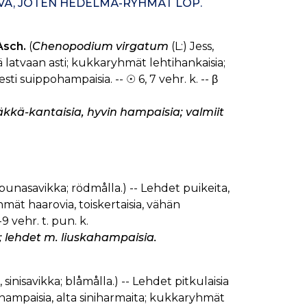
Ä, JOTEN HEDELMÄ-RYHMÄT LOP.
sch.
(
Chenopodium virgatum
(L:) Jess,
vä latvaan asti; kukkaryhmät lehtihankaisia;
 suippohampaisia. -- ☉ 6, 7 vehr. k. -- β
äkkä-kantaisia, hyvin hampaisia; valmiit
 punasavikka; rödmålla.) -- Lehdet puikeita,
hmät haarovia, toiskertaisia, vähän
-9 vehr. t. pun. k.
; lehdet m. liuskahampaisia.
, sinisavikka; blåmålla.) -- Lehdet pitkulaisia
pähampaisia, alta siniharmaita; kukkaryhmät