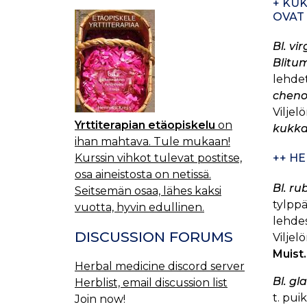
+ KU
OVAT 
Bl. v
Blitu
lehdet
cheno
Viljelö
Yrttiterapian etäopiskelu
on
kukka
ihan mahtava. Tule mukaan!
Kurssin vihkot tulevat postitse,
++ H
osa aineistosta on netissä.
Bl. r
Seitsemän osaa, lähes kaksi
tylppä
vuotta, hyvin edullinen.
lehdest
DISCUSSION FORUMS
Viljelö
Muist.
Herbal medicine discord server
Bl. g
Herblist, email discussion list
t. pui
Join now!