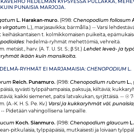
KKAVERHO HEDELMÄN KYPSYESSÄ PULLAKKA, MEHEV
KUIN PUNAISIA MARJOJA.
irgatum
L. Harakan-muro.
(R98:
Chenopodium foliosum
A
m virgatum
L.), marjasavikka; bärmålla.) -- Varsi lehdestä
 keihäskantaisen t. kolmikkomaisen puikeita, epämukaisesti
podioides
: hedelmä-ryhmät mehettömiä, vehreitä.
m. metsist., harv. (A. T. U. St. S.; β St.)
Lehdet leveä- ja typ
ryhmät ikään kuin mansikoita.
EDELMÄ-RYHMÄT EI MARJAMAISIA:
CHENOPODIUM
L.
ubrum
Reich. Punamuro.
(R98:
Chenopodium rubrum
L.
,
päisiä, syvästi tylppähampaisia, paksuja, kiiltäviä; kukkary
äviä; kaikki siemenet, paitsi latvakukan, syrjittäisiä. -- ☉ 7
m. (A.-K. H. S. Pe. Kv.)
Varsi ja kukkaryhmät väl. punaisia
-- Pidetään vahingollisena lampaille.
laucum
Koch. Sianmuro.
(R98:
Chenopodium glaucum
L.
kean-pitkulaisia, tylppäpäisiä, mutkaisesti ja loivaan tylp