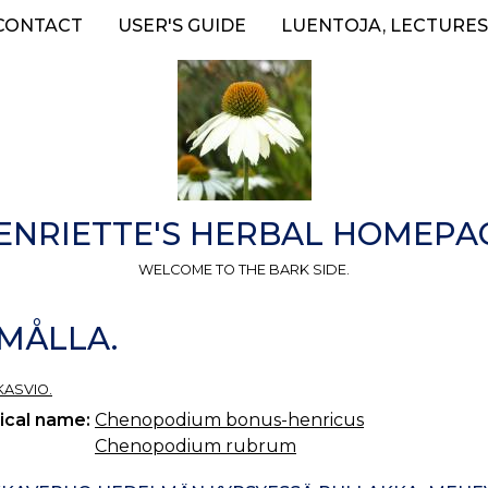
CONTACT
USER'S GUIDE
LUENTOJA, LECTURES
ENRIETTE'S HERBAL HOMEPA
WELCOME TO THE BARK SIDE.
DMÅLLA.
KASVIO.
ical name:
Chenopodium bonus-henricus
Chenopodium rubrum