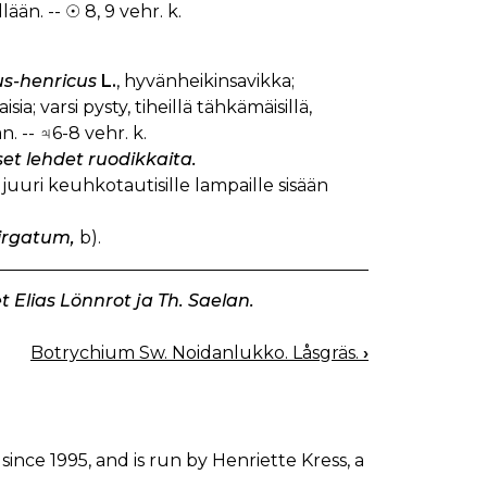
ään. -- ☉ 8, 9 vehr. k.
s-henricus
L.
, hyvänheikinsavikka;
a; varsi pysty, tiheillä tähkämäisillä,
. -- ♃6-8 vehr. k.
iset lehdet ruodikkaita.
 juuri keuhkotautisille lampaille sisään
virgatum,
b).
t Elias Lönnrot ja Th. Saelan.
Botrychium Sw. Noidanlukko. Låsgräs.
›
since 1995, and is run by Henriette Kress, a