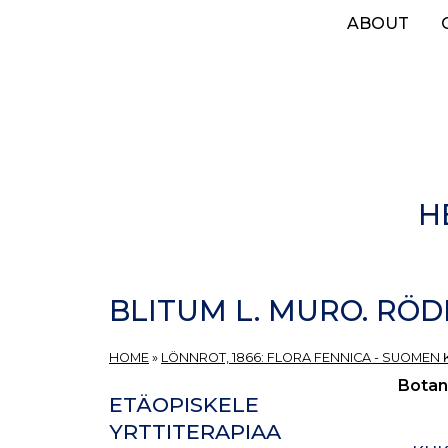
Skip
ABOUT
to
main
content
H
BLITUM L. MURO. RÖ
HOME
»
LÖNNROT, 1866: FLORA FENNICA - SUOMEN 
Botan
ETÄOPISKELE
YRTTITERAPIAA