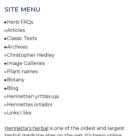
SITE MENU
Herb FAQs
Articles
Classic Texts
Archives
Christopher Hedley
Image Galleries
Plant names
Botany
Blog
Henrietten yrttisivuja
Henriettes örtsidor
Links I like
Henriette's herbal
is one of the oldest and largest
herbal medicine sites on the net. It's been online