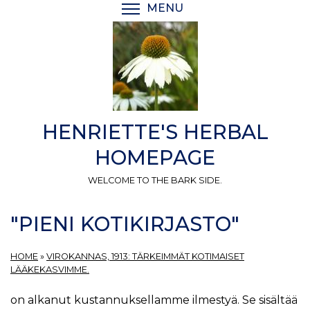
Skip
MENU
TOGGLE MENU VISIBI
to
main
content
HENRIETTE'S HERBAL
HOMEPAGE
WELCOME TO THE BARK SIDE.
"PIENI KOTIKIRJASTO"
HOME
»
VIROKANNAS, 1913: TÄRKEIMMÄT KOTIMAISET
LÄÄKEKASVIMME.
on alkanut kustannuksellamme ilmestyä. Se sisältää