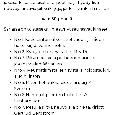
jokaiselle kansalaiselle tarpeellisia ja hyödyllisiä
neuvoja antavia pikkukirjoja, joiden kunkin hinta on
vain 50 penniä.
Sarjassa on toistaiseksi ilmestynyt seuraavat kirjaset:
N:o 1. Kotieläinten ulkonaiset taudit ja niiden
hoito, kirj. J. Vennerholm.
N:o 2. Kylpy on terveyttä, kirj. R. v. Post.
N:o 3. Pikku neuvoja perheenemännille
jokapäiv. elämää varten.
Nro 4. Reumatismista, sen syistä ja hoidosta, kirj.
T. R. Allinson.
N:o 5. Miten kokouksia pidetään, kirj. A.
Svenson.
N:o 6. Hampaat ja niiden hoito, kirj. A.
Lenhardtson.
N:o 7. Pesu ja silitys, neuvoja ja ohjeita, kirjott.
Gertrud Bergström.