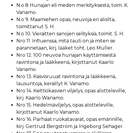
N:o 8 Hunajan eli meden merkityksestä, toim. K.
Vanamo.
N:o 9. Maamiehen opas, neuvoja eri aloilta,
toimittanut S. H.
N:o 10. Vieraitten sanojen selityksiä, toimit. S. H.
Nro 11. Influenssa, mitä tauti on ja miten se
parannetaan, kirj. lääket toht. Leo Müller.
Nro 12. 100 neuvoa hunajan käyttämisestä
ravintona ja lääkkeenä, kirjottanut Kaarlo
Vanamo.
Nro 13. Kasvisruuat ravintona ja lääkkeenä,
lausuntoja, keräillyt K. Vanamo.
Nro 14. Keittiökasvien viljelys, opas alotteleville,
kirj. Kaarlo Wanamo.
Nro 15. Hedelmäviljelys, opas alotteleville,
kirjottanut Kaarlo Vanamo.
Nro 16. Parhaat ruokatavarat, opas emännille,
kirj. Gertrud Bergström ja Ingeborg Sehager.