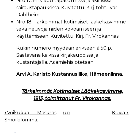
Nro 17. Ensi apu tapaturmissa ja äkillisissä
sairaustapauksissa. Kuvitettu. Kirj. toht. Ivar
Dahlheim.
Nro 18. Tärkeimmät kotimaiset lääkekasvimme
sekä neuvoja niiden kokoamiseen ja
käyttämiseen. Kuvitettu. Kirj. Fr. Virokannas.
Kukin numero myydään erikseen à 50 p.
Saatavana kaikissa kirjakaupoissa ja
kustantajalla. Asiamiehiä otetaan.
Arvi A. Karisto Kustannusliike, Hämeenlinna.
Tärkeimmät Kotimaiset Lääkekasvimme,
1913, toimittanut Fr. Virokannas.
‹
Voikukka. — Maskros,
up
Kuvia.
›
BOOK
Smörblomma.
NAVIGATION