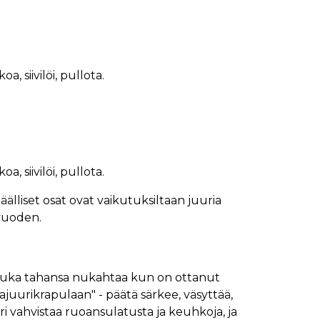
a, siivilöi, pullota.
a, siivilöi, pullota.
älliset osat ovat vaikutuksiltaan juuria
 vuoden.
 Kuka tahansa nukahtaa kun on ottanut
uurikrapulaan" - päätä särkee, väsyttää,
i vahvistaa ruoansulatusta ja keuhkoja, ja