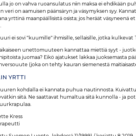
nulla jo on vahva ruoansulatus niin maksa ei ehdikään puh
en veri on aamuisen päänsäryn ja väsymyksen syy. Kannat
na yrttinä maanpäällisistä osista; jos heräät väsyneenä et 
.
uuri ei sovi "kuumille" ihmisille, sellaisille, jotka kulkevat 
aikaiseen unettomuuteen kannattaa miettiä syyt - juotko 
inipitoista juomaa? Eikö ajatukset lakkaa juoksemasta pääss
versouute (joka on tehty kauran siemenestä maitiaisastee
IN YRTTI
uuren kohdalla ei kannata puhua nautinnosta. Kuivattu juu
ntyvätkin siitä. Ne saattavat humaltua siitä kunnolla - ja 
juurkrapulaa.
tte Kress
erapeutti
istu
Suomen Luonto
-lehdessä 11/1999) / korjattu 8.2019.