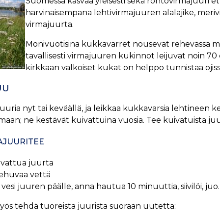
Suomessa kasvaa yleisesti sekä rohtovirmajuuri ett
harvinaisempana lehtivirmajuuren alalajike, meriv
virmajuurta.
Monivuotisina kukkavarret nousevat rehevässä m
tavallisesti virmajuuren kukinnot leijuvat noin 7
kirkkaan valkoiset kukat on helppo tunnistaa ojissa j
UU
juuria nyt tai keväällä, ja leikkaa kukkavarsia lehtineen ke
aan; ne kestävät kuivattuina vuosia. Tee kuivatuista juu
AJUURITEE
uivattua juurta
iehuvaa vettä
vesi juuren päälle, anna hautua 10 minuuttia, siivilöi, juo.
yös tehdä tuoreista juurista suoraan uutetta: