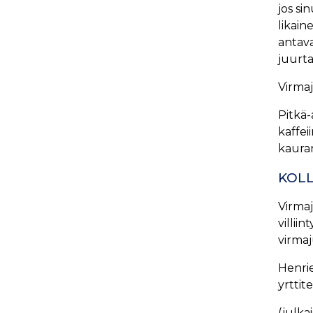
jos si
likain
antava
juurta
Virmaj
Pitkä-
kaffei
kauran
KOLL
Virmaj
villii
virma
Henrie
yrttit
(julka