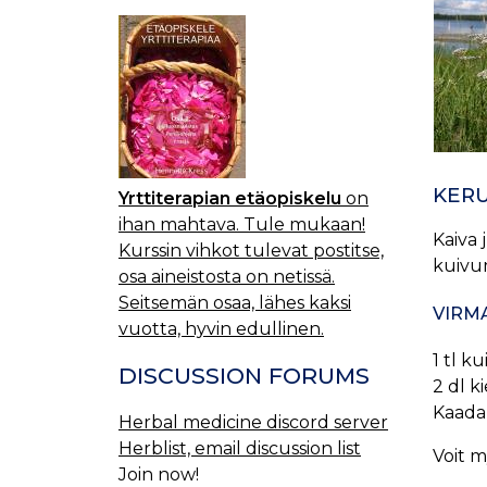
KER
Yrttiterapian etäopiskelu
on
ihan mahtava. Tule mukaan!
Kaiva 
Kurssin vihkot tulevat postitse,
kuivum
osa aineistosta on netissä.
Seitsemän osaa, lähes kaksi
VIRM
vuotta, hyvin edullinen.
1 tl k
DISCUSSION FORUMS
2 dl k
Kaada 
Herbal medicine discord server
Herblist, email discussion list
Voit m
Join now!