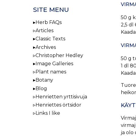
VIRM
SITE MENU
50 g k
Herb FAQs
2,5 dl
Articles
Kaada 
Classic Texts
VIRM
Archives
Christopher Hedley
50 g t
Image Galleries
1 dl 8
Plant names
Kaada 
Botany
Tuore 
Blog
heikom
Henrietten yrttisivuja
KÄY
Henriettes örtsidor
Links I like
Virma
virmaj
ja olo