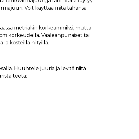
ä lehtovirmajuuri, ja rannikolla löytyy
irmajuuri. Voit käyttää mitä tahansa
aassa metriäkin korkeammiksi, mutta
0 cm korkeudella. Vaaleanpunaiset tai
a kosteilla niityillä.
sällä. Huuhtele juuria ja levitä niitä
rista teetä: