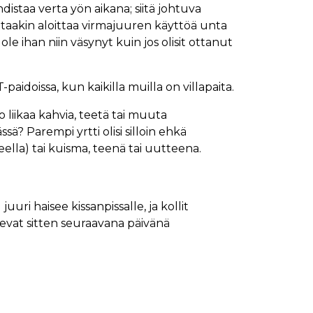
distaa verta yön aikana; siitä johtuva
taakin aloittaa virmajuuren käyttöä unta
ole ihan niin väsynyt kuin jos olisit ottanut
T-paidoissa, kun kaikilla muilla on villapaita.
liikaa kahvia, teetä tai muuta
ä? Parempi yrtti olisi silloin ehkä
lla) tai kuisma, teenä tai uutteena.
ri haisee kissanpissalle, ja kollit
potevat sitten seuraavana päivänä