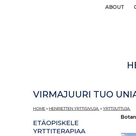
Skip
ABOUT
to
main
content
H
VIRMAJUURI TUO UNIA
HOME
»
HENRIETTEN YRTTISIVUJA.
»
YRTTIJUTTUJA.
Botan
ETÄOPISKELE
YRTTITERAPIAA