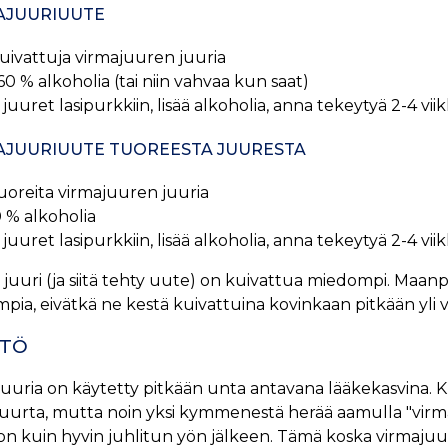
AJUURIUUTE
uivattuja virmajuuren juuria
 60 % alkoholia (tai niin vahvaa kun saat)
juuret lasipurkkiin, lisää alkoholia, anna tekeytyä 2-4 viikko
AJUURIUUTE TUOREESTA JUURESTA
uoreita virmajuuren juuria
0 % alkoholia
juuret lasipurkkiin, lisää alkoholia, anna tekeytyä 2-4 viikko
juuri (ja siitä tehty uute) on kuivattua miedompi. Maanpä
pia, eivätkä ne kestä kuivattuina kovinkaan pitkään yli
TTÖ
juuria on käytetty pitkään unta antavana lääkekasvina.
uurta, mutta noin yksi kymmenestä herää aamulla "virmaj
 on kuin hyvin juhlitun yön jälkeen. Tämä koska virmajuur