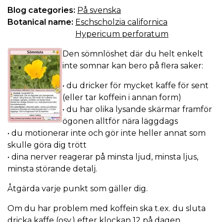
Blog categories:
På svenska
Botanical name:
Eschscholzia californica
Hypericum perforatum
Den sömnlöshet där du helt enkelt
inte somnar kan bero på flera saker:
• du dricker för mycket kaffe för sent
(eller tar koffein i annan form)
• du har olika lysande skärmar framför
ögonen alltför nära läggdags
• du motionerar inte och gör inte heller annat som
skulle göra dig trött
• dina nerver reagerar på minsta ljud, minsta ljus,
minsta störande detalj.
Åtgärda varje punkt som gäller dig.
Om du har problem med koffein ska t.ex. du sluta
dricka kaffe (osv.) efter klockan 12 på dagen.