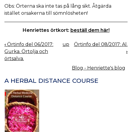
Obs: Örterna ska inte tas på lång sikt. Åtgärda
istället orsakerna till sömnlösheten!
Henriettes örtkort:
beställ dem här!
‹
Örtinfo del 06/2017:
up
Örtinfo del 08/2017: Al.
BOOK
Gurka. Örtolja och
›
NAVIGATION
örtsalva.
Blog - Henriette's blog
A HERBAL DISTANCE COURSE