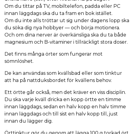
Om du tittar på TV, mobiltelefon, padda eller PC
innan läggdags ska du ta fram en bok istället.
Om du inte alls tröttar ut sig under dagens lopp ska
du söka dig nya hobbyer — och börja motionera.
Och om dina nerver är överkänsliga ska du ta både
magnesium och B-vitaminer i tillräckligt stora doser.
Det finns många örter som fungerar mot
sömnlöshet.
De kan användas som kvällsbad eller som tinktur
att ha på nattduksbordet för kvällens behov.
Ett örtte går också, men det kräver en viss disciplin.
Du ska varje kväll dricka en kopp örtte en timme
innan läggdags, sedan en halv kopp en halv timme
innan läggdags och till sist en halv kopp till, just
innan du lägger dig.
Örttinktur gör du genom att lägga 100 g torkad ört