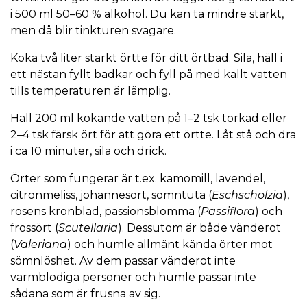
i 500 ml 50–60 % alkohol. Du kan ta mindre starkt,
men då blir tinkturen svagare.
Koka två liter starkt örtte för ditt örtbad. Sila, häll i
ett nästan fyllt badkar och fyll på med kallt vatten
tills temperaturen är lämplig.
Häll 200 ml kokande vatten på 1–2 tsk torkad eller
2–4 tsk färsk ört för att göra ett örtte. Låt stå och dra
i ca 10 minuter, sila och drick.
Örter som fungerar är t.ex. kamomill, lavendel,
citronmeliss, johannesört, sömntuta (
Eschscholzia
),
rosens kronblad, passionsblomma (
Passiflora
) och
frossört (
Scutellaria
). Dessutom är både vänderot
(
Valeriana
) och humle allmänt kända örter mot
sömnlöshet. Av dem passar vänderot inte
varmblodiga personer och humle passar inte
sådana som är frusna av sig.