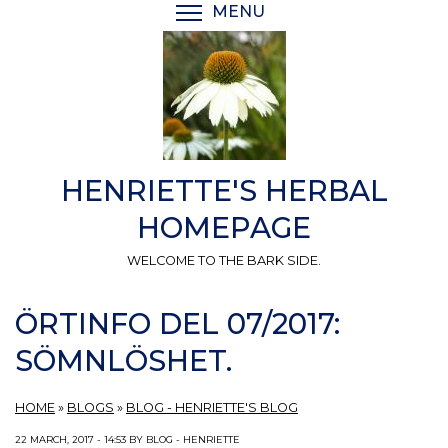
Skip
MENU
TOGGLE MENU VISIBI
to
main
content
HENRIETTE'S HERBAL
HOMEPAGE
WELCOME TO THE BARK SIDE.
ÖRTINFO DEL 07/2017:
SÖMNLÖSHET.
HOME
»
BLOGS
»
BLOG - HENRIETTE'S BLOG
22 MARCH, 2017 - 14:53 BY BLOG - HENRIETTE