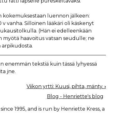
u rätti lapselle pureskeltavaksi.
aan kokemuksestaan luennon jälkeen:
v vanha. Silloinen lääkäri oli käskenyt
ukausitolkulla. (Hän ei edelleenkään
en myötä haavoitus vatsan seudulle; ne
ä arpikudosta.
a on enemmän tekstiä kuin tässä lyhyessä
ita jne.
Viikon yrtti: Kuusi, pihta, mänty.
›
Blog - Henriette's blog
since 1995, and is run by Henriette Kress, a