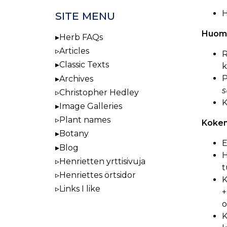
H
SITE MENU
Huoma
Herb FAQs
Articles
R
Classic Texts
k
P
Archives
s
Christopher Hedley
K
Image Galleries
Plant names
Kokem
Botany
E
Blog
H
Henrietten yrttisivuja
t
Henriettes örtsidor
K
Links I like
+
o
K