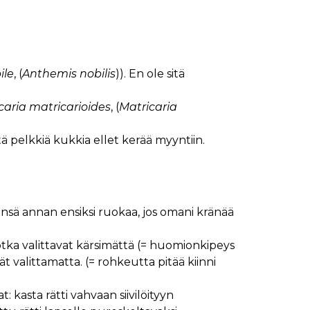
le
, (
Anthemis nobilis
)). En ole sitä
caria matricarioides
, (
Matricaria
tä pelkkiä kukkia ellet kerää myyntiin.
ensä annan ensiksi ruokaa, jos omani kränää
jotka valittavat kärsimättä (= huomionkipeys
vät valittamatta. (= rohkeutta pitää kiinni
asta rätti vahvaan siivilöityyn