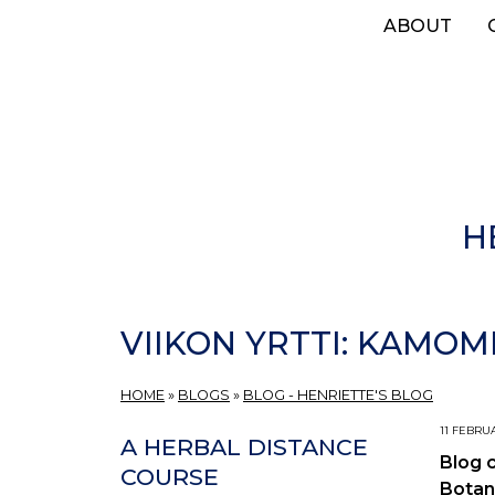
Skip
ABOUT
to
main
content
H
VIIKON YRTTI: KAMOM
HOME
»
BLOGS
»
BLOG - HENRIETTE'S BLOG
11 FEBRUA
A HERBAL DISTANCE
Blog 
COURSE
Botan