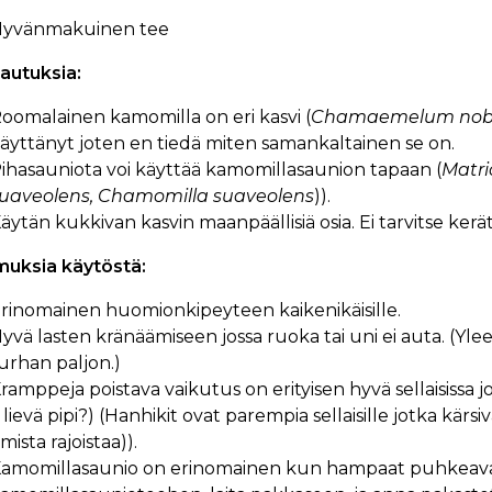
yvänmakuinen tee
utuksia:
oomalainen kamomilla on eri kasvi (
Chamaemelum nobi
äyttänyt joten en tiedä miten samankaltainen se on.
ihasauniota voi käyttää kamomillasaunion tapaan (
Matri
uaveolens, Chamomilla suaveolens
)).
äytän kukkivan kasvin maanpäällisiä osia. Ei tarvitse kerä
uksia käytöstä:
rinomainen huomionkipeyteen kaikenikäisille.
yvä lasten kränäämiseen jossa ruoka tai uni ei auta. (Yle
urhan paljon.)
ramppeja poistava vaikutus on erityisen hyvä sellaisissa 
 lievä pipi?) (Hanhikit ovat parempia sellaisille jotka kärsi
mista rajoistaa)).
amomillasaunio on erinomainen kun hampaat puhkeavat: k