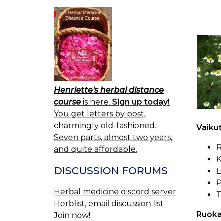
Henriette's herbal distance
course
is here.
Sign up today!
You get letters by post,
charmingly old-fashioned.
Vaiku
Seven parts, almost two years,
R
and quite affordable.
K
DISCUSSION FORUMS
L
P
Herbal medicine discord server
T
Herblist, email discussion list
Ruoka
Join now!