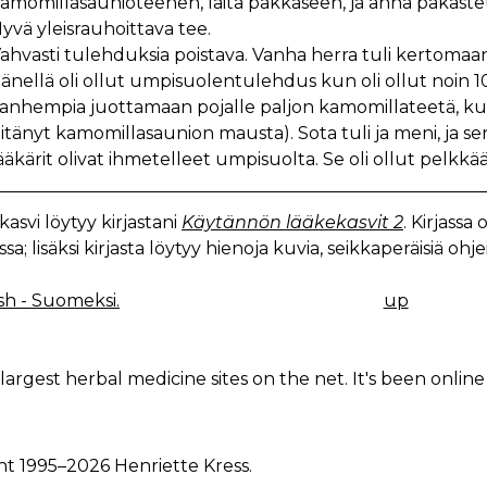
amomillasaunioteehen, laita pakkaseen, ja anna pakastett
yvä yleisrauhoittava tee.
ahvasti tulehduksia poistava. Vanha herra tuli kertom
änellä oli ollut umpisuolentulehdus kun oli ollut noin 10 
anhempia juottamaan pojalle paljon kamomillateetä, ku
itänyt kamomillasaunion mausta). Sota tuli ja meni, ja s
ääkärit olivat ihmetelleet umpisuolta. Se oli ollut pelkkä
asvi löytyy kirjastani
Käytännön lääkekasvit 2
. Kirjass
issa; lisäksi kirjasta löytyy hienoja kuvia, seikkaperäisiä ohje
sh - Suomeksi.
up
K
IGATION
largest herbal medicine sites on the net. It's been online 
ht 1995–2026 Henriette Kress.