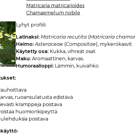
Matricaria matricarioides
Chamaemelum nobile
Lyhyt profiili:
Latinaksi:
Matricaria recutita
(
Matricaria chamom
Heimo:
Asteraceae
(
Compositae
), mykerökasvit.
Käytetty osa:
Kukka, vihreät osat.
Maku:
Aromaattinen, karvas.
Humoraalioppi:
Lämmin, kuivahko.
tukset:
auhoittava
arvas, ruoansulatusta edistävä
ievästi kramppeja poistava
oistaa huomionkipeyttä
ulehduksia poistava
käyttö: