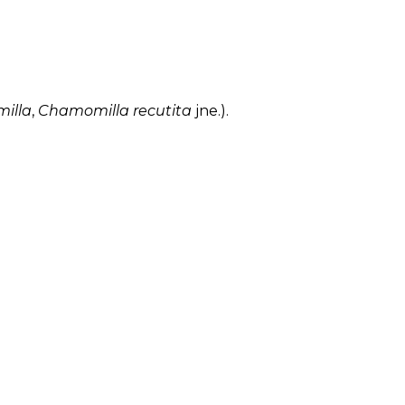
illa
,
Chamomilla recutita
jne.).