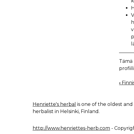
k
H
V
h
v
p
l
Tämä k
profiil
‹
Finni
BOO
NAV
Henriette's herbal
is one of the oldest and 
herbalist in Helsinki, Finland.
http://www.henriettes-herb.com
- Copyrig