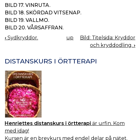
BILD 17. VINRUTA.
BILD 18. SKÖRDAD VITSENAP.
BILD 19. VALLMO.
BILD 20. VÅRSAFFRAN.
‹
Sydkryddor.
up
Bild: Titelsida: Kryddor
BOOK
och kryddodling.
›
NAVIGATION
DISTANSKURS I ÖRTTERAPI
Henriettes distanskurs i örtterapi
är urfin. Kom
med idag!
Kursen är en brevkurs med endel delar på nätet.