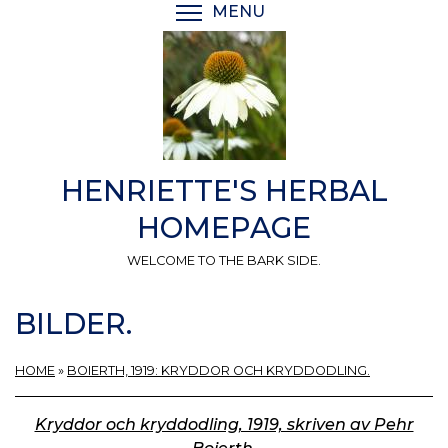
Skip
MENU
TOGGLE MENU VISIBI
to
main
content
HENRIETTE'S HERBAL
HOMEPAGE
WELCOME TO THE BARK SIDE.
BILDER.
HOME
»
BOIERTH, 1919: KRYDDOR OCH KRYDDODLING.
Kryddor och kryddodling, 1919, skriven av Pehr