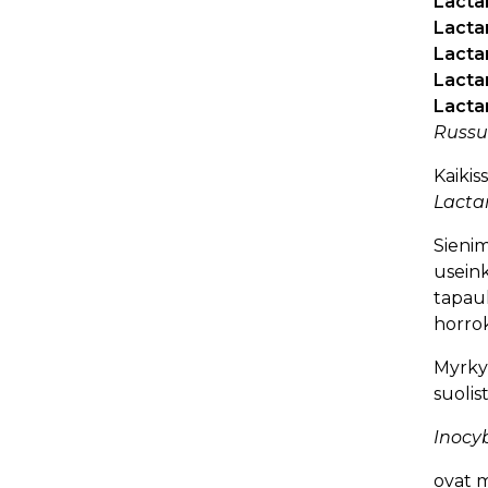
Lacta
Lactar
Lacta
Lacta
Lactar
Russu
Kaikis
Lacta
Sienim
useink
tapauk
horro
Myrky
suolis
Inocy
ovat m