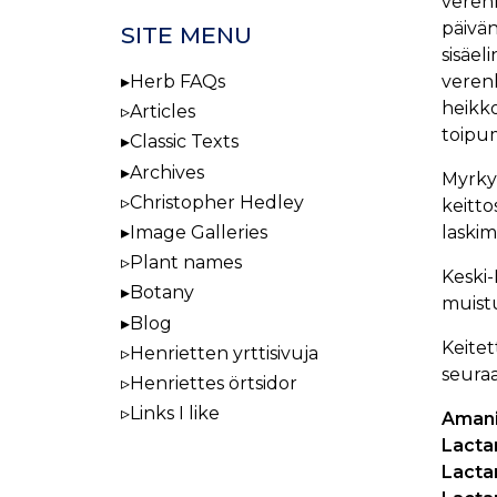
verenk
päivän
SITE MENU
sisäel
veren
Herb FAQs
heikk
Articles
toipum
Classic Texts
Archives
Myrkyt
Christopher Hedley
keitto
laskim
Image Galleries
Plant names
Keski-
Botany
muistu
Blog
Keitet
Henrietten yrttisivuja
seuraa
Henriettes örtsidor
Links I like
Amani
Lacta
Lacta