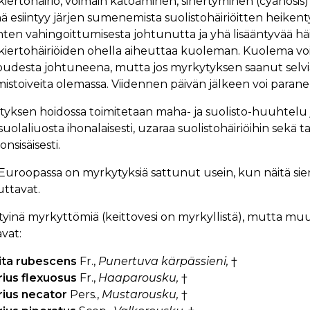
iertohäiriö, voimain katoaminen, sinertyminen (cyanosis) 
ä esiintyy järjen sumenemista suolistohäiriöitten heiken
inten vahingoittumisesta johtunutta ja yhä lisääntyvää häi
kiertohäiriöiden ohella aiheuttaa kuoleman. Kuolema vo
oudesta johtuneena, mutta jos myrkytyksen saanut selvi
istoiveita olemassa. Viidennen päivän jälkeen voi paran
yksen hoidossa toimitetaan maha- ja suolisto-huuhtelu ja 
suolaliuosta ihonalaisesti, uzaraa suolistohäiriöihin sekä t
onsisäisesti.
Euroopassa on myrkytyksiä sattunut usein, kun näitä sie
ttavat.
tyinä myrkyttömiä (keittovesi on myrkyllistä), mutta muut
vat:
ta rubescens
Fr.,
Punertuva kärpässieni,
†
rius flexuosus
Fr.,
Haaparousku,
†
rius necator
Pers.,
Mustarousku,
†