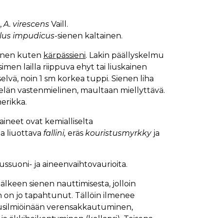
,
A. virescens
Vaill.
lus impudicus
-sienen kaltainen.
läinen kuten
kärpässieni
. Lakin päällyskelmu
men lailla riippuva ehyt tai liuskainen
elvä, noin 1 sm korkea tuppi. Sienen liha
telän vastenmielinen, maultaan miellyttävä.
merikka.
 aineet ovat kemialliselta
 liuottava
fallini,
eräs
kouristusmyrkky
ja
.
ssuoni- ja aineenvaihtovaurioita.
älkeen sienen nauttimisesta, jolloin
on jo tapahtunut. Tällöin ilmenee
rausilmiöinään verensakkautuminen,