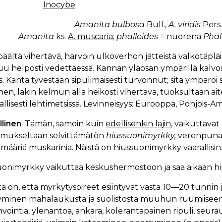
Inocybe
Amanita bulbosa
Bull.,
A. viridis
Pers.
Amanita
ks.
A. muscaria
;
phalloides
= nuorena
Phal
päältä vihertävä, harvoin ulkoverhon jätteistä valkotäp
uu helposti vedettäessä. Kannan yläosan ympärillä kalvosi
. Kanta tyvestään sipulimaisesti turvonnut; sitä ympäröi s
nen, lakin kelmun alla heikosti vihertävä, tuoksultaan äi
allisesti lehtimetsissä. Levinneisyys: Eurooppa, Pohjois-A
llinen
. Tämän, samoin kuin
edellisenkin lajin
, vaikuttavat
mukseltaan selvittämätön
hiussuonimyrkky,
verenpunaa
 määriä muskarinia. Näistä on hiussuonimyrkky vaarallisin
onimyrkky vaikuttaa keskushermostoon ja saa aikaan hiu
a on, että myrkytysoireet esiintyvät vasta 10—20 tunnin j
yminen mahalaukusta ja suolistosta muuhun ruumiiseen 
vointia, ylenantoa, ankara, kolerantapainen ripuli, seu