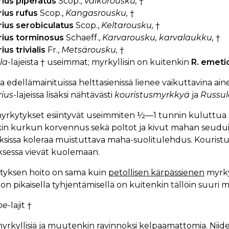
rius piperatus
Scop.,
Valkorousku,
†
ius rufus
Scop.,
Kangasrousku,
†
rius serobiculatus
Scop.,
Keltarousku,
†
rius torminosus
Schaeff.,
Karvarousku, karvalaukku,
†
ius trivialis
Fr.,
Metsärousku,
†
la
-lajeista † useimmat; myrkyllisin on kuitenkin
R. emeti
sa edellämainituissa helttasienissä lienee vaikuttavina ai
rius
-lajeissa lisäksi nähtävästi
kouristusmyrkkyä
ja
Russul
yrkytykset esiintyvät useimmiten ½—1 tunnin kuluttua s
in kurkun korvennus sekä poltot ja kivut mahan seuduilla
sissa koleraa muistuttava maha-suolitulehdus. Kouristuk
ksessa vievät kuolemaan.
tyksen hoito on sama kuin
petollisen kärpässienen
myrkyt
ton pikaisella tyhjentämisellä on kuitenkin tällöin suuri 
be
-lajit †
yrkyllisiä ja muutenkin ravinnoksi kelpaamattomia. Niid