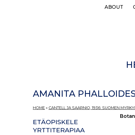
Skip
ABOUT
to
main
content
H
AMANITA PHALLOIDES 
HOME
»
CANTELL JA SAARNIO, 1936: SUOMEN MYRKYL
Botan
ETÄOPISKELE
YRTTITERAPIAA