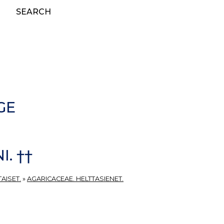
SEARCH
GE
. ††
AISET.
»
AGARICACEAE. HELTTASIENET.