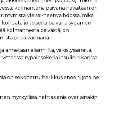
ja äkkiheikentyminen (kollapsi). Toisena
tyessä; kolmantena päivänä havaitaan eri
riintymistä yleisai-neenvaihdossa, mikä
i kohdata jo toisena päivänä sydämen
ää kolmannesta päivästä, on
emista pitää varmana.
annetaan eläinhiiltä, virkistysaineita,
arvittaessa rypälesokeria insulinin kanssa
niä on sekoitettu herkkusieneen, jota ne
en myrkyllisiä helttasieniä ovat ainakin