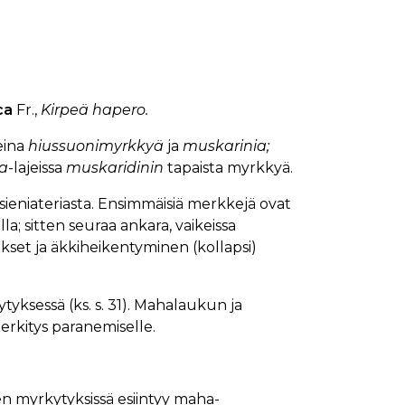
ca
Fr.,
Kirpeä hapero.
neina
hiussuonimyrkkyä
ja
muskarinia;
a
-lajeissa
muskaridinin
tapaista myrkkyä.
ieniateriasta. Ensimmäisiä merkkejä ovat
; sitten seuraa ankara, vaikeissa
set ja äkkiheikentyminen (kollapsi)
yksessä (ks. s. 31). Mahalaukun ja
merkitys paranemiselle.
en myrkytyksissä esiintyy maha-