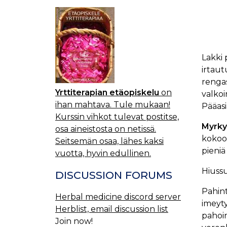
Lakki 
irtaut
rengas
Yrttiterapian etäopiskelu
on
valkoi
ihan mahtava. Tule mukaan!
Pääasi
Kurssin vihkot tulevat postitse,
Myrky
osa aineistosta on netissä.
kokoo
Seitsemän osaa, lähes kaksi
pieniä
vuotta, hyvin edullinen.
Hiussu
DISCUSSION FORUMS
Pahint
Herbal medicine discord server
imeyt
Herblist, email discussion list
pahoin
Join now!