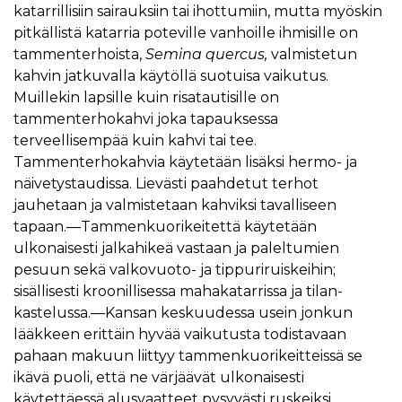
katarrillisiin sairauksiin tai ihottumiin, mutta myöskin
pitkällistä katarria poteville vanhoille ihmisille on
tammenterhoista,
Semina quercus,
valmistetun
kahvin jatkuvalla käytöllä suotuisa vaikutus.
Muillekin lapsille kuin risatautisille on
tammenterhokahvi joka tapauksessa
terveellisempää kuin kahvi tai tee.
Tammenterhokahvia käytetään lisäksi hermo- ja
näivetystaudissa. Lievästi paahdetut terhot
jauhetaan ja valmistetaan kahviksi tavalliseen
tapaan.—Tammenkuorikeitettä käytetään
ulkonaisesti jalkahikeä vastaan ja paleltumien
pesuun sekä valkovuoto- ja tippuriruiskeihin;
sisällisesti kroonillisessa mahakatarrissa ja tilan-
kastelussa.—Kansan keskuudessa usein jonkun
lääkkeen erittäin hyvää vaikutusta todistavaan
pahaan makuun liittyy tammenkuorikeitteissä se
ikävä puoli, että ne värjäävät ulkonaisesti
käytettäessä alusvaatteet pysyvästi ruskeiksi.