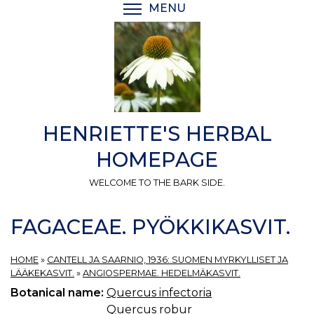
Skip
MENU
TOGGLE MENU VISIBI
to
main
content
HENRIETTE'S HERBAL
HOMEPAGE
WELCOME TO THE BARK SIDE.
FAGACEAE. PYÖKKIKASVIT.
HOME
»
CANTELL JA SAARNIO, 1936: SUOMEN MYRKYLLISET JA
LÄÄKEKASVIT.
»
ANGIOSPERMAE. HEDELMÄKASVIT.
Botanical name:
Quercus infectoria
Quercus robur