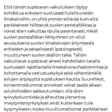
Että tämän supistavan vaikutuksen täytyy
kohdistua erikoisen suotuisasti tulehtuneisiin
limakalvoihin, on yhtä ymmärrettävää kuin että
parkkiaineet hillitsevät suolen peristaltiikkaa ja
voivat siten vaikuttaa ripulia parantavasti, mikäli
suolen peristaltiikan kiihtyminen on ollut
seurauksena suolen limakalvojen ärtymisestä
eritteiden ja sairaalloisesti (patologisesti)
muuttuneen suolen sisällön takia. Tällöin
vaikuttavat supistavat aineet kahdellakin tavalla
suotuisasti: rajoittamalla limakalvorauhastoimintaa ja
kohottamalla vastustuskykyä sekä vähentämällä
solujen ärtyisyyttä supistuksen kautta. Suurehkot,
konsentroidummat annokset voivat saada aikaan
solukolloidien sakkautumisen, olla siten
syövytysluontoisia ja aiheuttaa ylenantoa.
Imeytymismyrkytykset eivät kuitenkaan tule
kysymykseen, koska muuttumattomat parkkiaineet