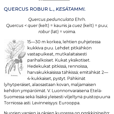
QUERCUS ROBUR L.,
KESÄTAMMI.
Quercus pedunculata
Ehrh.
Quercus < quer
(kelt) = kaunis ja
cuez
(kelt) = puu;
robur
(lat) = voima.
15—30 m korkea, lehtien puhjetessa
kukkiva puu. Lehdet pitkähkön
vastapuikeat, mutkalaitaisesti
parihalkoiset. Kukat yksikotiset.
Hedekukat pitkissä, rennoissa,
harvakukkaisissa tähkissä; emitähkät 2—
4-kukkaiset, pystyt. Pähkinät
lyhytperäiset, alaosastaan kovan, maljamaisen
kehdon ympäröimät. V. Luonnonvaraisena Etelä-
Suomessa sekä lisäksi yleisesti viljeltynä puistopuuna
Torniossa asti. Levinneisyys: Eurooppa.
Nuorien varsien ja oksien kuoressa on
parkkiaineita: