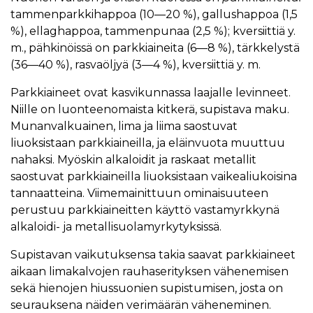
tammenparkkihappoa (10—20 %), gallushappoa (1,5
%), ellaghappoa, tammenpunaa (2,5 %); kversiittiä y.
m., pähkinöissä on parkkiaineita (6—8 %), tärkkelystä
(36—40 %), rasvaöljyä (3—4 %), kversiittiä y. m.
Parkkiaineet ovat kasvikunnassa laajalle levinneet.
Niille on luonteenomaista kitkerä, supistava maku.
Munanvalkuainen, lima ja liima saostuvat
liuoksistaan parkkiaineilla, ja eläinvuota muuttuu
nahaksi. Myöskin alkaloidit ja raskaat metallit
saostuvat parkkiaineilla liuoksistaan vaikealiukoisina
tannaatteina. Viimemainittuun ominaisuuteen
perustuu parkkiaineitten käyttö vastamyrkkynä
alkaloidi- ja metallisuolamyrkytyksissä.
Supistavan vaikutuksensa takia saavat parkkiaineet
aikaan limakalvojen rauhaserityksen vähenemisen
sekä hienojen hiussuonien supistumisen, josta on
seurauksena näiden verimäärän väheneminen.