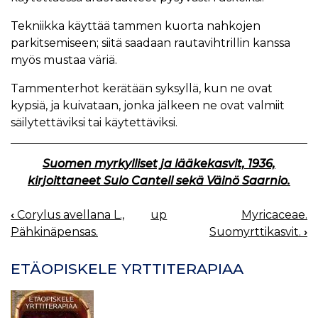
Tekniikka käyttää tammen kuorta nahkojen
parkitsemiseen; siitä saadaan rautavihtrillin kanssa
myös mustaa väriä.
Tammenterhot kerätään syksyllä, kun ne ovat
kypsiä, ja kuivataan, jonka jälkeen ne ovat valmiit
säilytettäviksi tai käytettäviksi.
Suomen myrkylliset ja lääkekasvit, 1936,
kirjoittaneet Sulo Cantell sekä Väinö Saarnio.
‹
Corylus avellana L.,
up
Myricaceae.
BOOK
Pähkinäpensas.
Suomyrttikasvit.
›
NAVIGATION
ETÄOPISKELE YRTTITERAPIAA