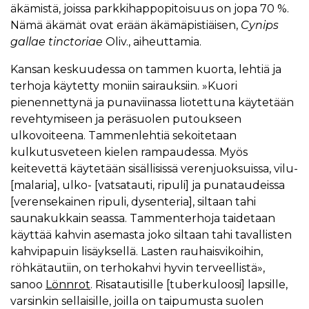
äkämistä, joissa parkkihappopitoisuus on jopa 70 %.
Nämä äkämät ovat erään äkämäpistiäisen,
Cynips
gallae tinctoriae
Oliv., aiheuttamia.
Kansan keskuudessa on tammen kuorta, lehtiä ja
terhoja käytetty moniin sairauksiin. »Kuori
pienennettynä ja punaviinassa liotettuna käytetään
revehtymiseen ja peräsuolen putoukseen
ulkovoiteena. Tammenlehtiä sekoitetaan
kulkutusveteen kielen rampaudessa. Myös
keitevettä käytetään sisällisissä verenjuoksuissa, vilu-
[malaria], ulko- [vatsatauti, ripuli] ja punataudeissa
[verensekainen ripuli, dysenteria], siltaan tahi
saunakukkain seassa. Tammenterhoja taidetaan
käyttää kahvin asemasta joko siltaan tahi tavallisten
kahvipapuin lisäyksellä. Lasten rauhaisvikoihin,
röhkätautiin, on terhokahvi hyvin terveellistä»,
sanoo
Lönnrot
. Risatautisille [tuberkuloosi] lapsille,
varsinkin sellaisille, joilla on taipumusta suolen