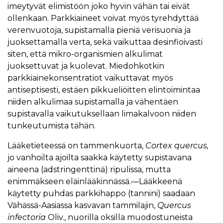
imeytyvät elimistöön joko hyvin vähän tai eivät
ollenkaan. Parkkiaineet voivat myös tyrehdyttää
verenvuotoja, supistamalla pieniä verisuonia ja
juoksettamalla verta, sekä vaikuttaa desinfioivasti
siten, että mikro-organismien alkulimat
juoksettuvat ja kuolevat. Miedohkotkin
parkkiainekonsentratiot vaikuttavat myös
antiseptisesti, estäen pikkueliöitten elintoimintaa
niiden alkulimaa supistamalla ja vähentäen
supistavalla vaikutuksellaan limakalvoon niiden
tunkeutumista tähän.
Lääketieteessä on tammenkuorta,
Cortex quercus,
jo vanhoilta ajoilta saakka käytetty supistavana
aineena (adstringenttinä) ripulissa, mutta
enimmäkseen eläinlääkinnässä.—Lääkkeenä
käytetty puhdas parkkihappo (tannini) saadaan
Vähässä-Aasiassa kasvavan tammilajin,
Quercus
infectoria
Oliv., nuorilla oksilla muodostuneista