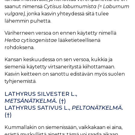
saanut nimensä
Cytisus laburnumista (= Laburnum
vulgare),
jonka kasvin yhteydessä siitä tulee
lähemmin puhetta.
Väriherneen versoa on ennen käytetty nimellä
Herba cytisogenistae
lääketieteellisenä
rohdoksena.
Kansan keskuudessa on sen versoa, kukkia ja
siemeniä käytetty virtsaneritystä kiihottamaan.
Kasvin keitteen on sanottu edistävän myös suolen
tyhjenemistä.
LATHYRUS SILVESTER L.,
METSÄNÄTKELMÄ.
(†)
LATHYRUS SATIVUS L.,
PELTONÄTKELMÄ.
(†)
Kummallakin on siemenissään, vaikkakaan ei aina,
erästä myrkyllistä ainetta; tämä voi saada aikaan