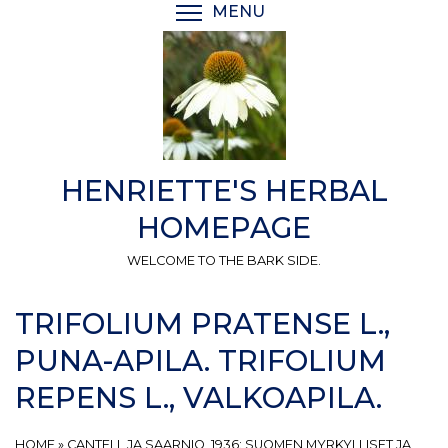
Skip
MENU
TOGGLE MENU VISIBI
to
main
content
HENRIETTE'S HERBAL
HOMEPAGE
WELCOME TO THE BARK SIDE.
TRIFOLIUM PRATENSE L.,
PUNA-APILA. TRIFOLIUM
REPENS L., VALKOAPILA.
HOME
»
CANTELL JA SAARNIO, 1936: SUOMEN MYRKYLLISET JA