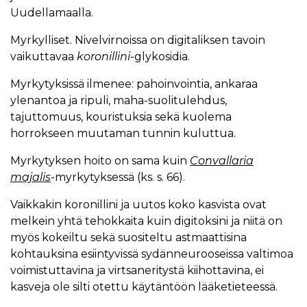
Uudellamaalla.
Myrkylliset. Nivelvirnoissa on digitaliksen tavoin
vaikuttavaa
koronillini
-glykosidia.
Myrkytyksissä ilmenee: pahoinvointia, ankaraa
ylenantoa ja ripuli, maha-suolitulehdus,
tajuttomuus, kouristuksia sekä kuolema
horrokseen muutaman tunnin kuluttua.
Myrkytyksen hoito on sama kuin
Convallaria
majalis
-myrkytyksessä (ks. s. 66).
Vaikkakin koronillini ja uutos koko kasvista ovat
melkein yhtä tehokkaita kuin digitoksini ja niitä on
myös kokeiltu sekä suositeltu astmaattisina
kohtauksina esiintyvissä sydänneurooseissa valtimoa
voimistuttavina ja virtsaneritystä kiihottavina, ei
kasveja ole silti otettu käytäntöön lääketieteessä.