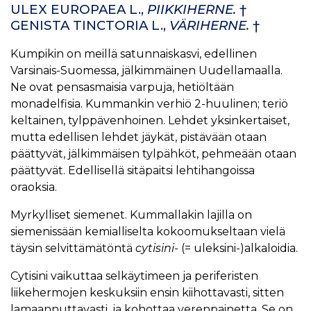
ULEX EUROPAEA L.,
PIIKKIHERNE.
†
GENISTA TINCTORIA L.,
VÄRIHERNE.
†
Kumpikin on meillä satunnaiskasvi, edellinen
Varsinais-Suomessa, jälkimmäinen Uudellamaalla.
Ne ovat pensasmaisia varpuja, hetiöltään
monadelfisia. Kummankin verhiö 2-huulinen; teriö
keltainen, tylppävenhoinen. Lehdet yksinkertaiset,
mutta edellisen lehdet jäykät, pistävään otaan
päättyvät, jälkimmäisen tylpähköt, pehmeään otaan
päättyvät. Edellisellä sitäpaitsi lehtihangoissa
oraoksia.
Myrkylliset siemenet. Kummallakin lajilla on
siemenissään kemialliselta kokoomukseltaan vielä
täysin selvittämätöntä
cytisini
- (= uleksini-)alkaloidia.
Cytisini vaikuttaa selkäytimeen ja periferisten
liikehermojen keskuksiin ensin kiihottavasti, sitten
lamaannuttavasti, ja kohottaa verenpainetta. Se on