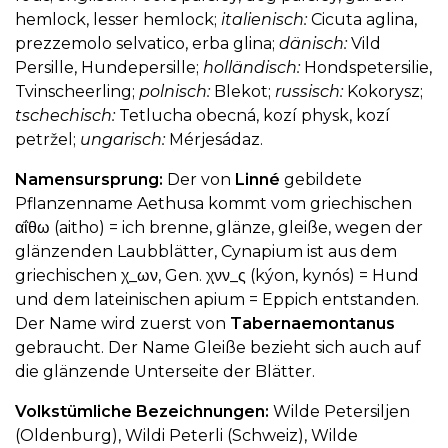
hemlock, lesser hemlock;
italienisch:
Cicuta aglina,
prezzemolo selvatico, erba glina;
dänisch:
Vild
Persille, Hundepersille;
holländisch:
Hondspetersilie,
Tvinscheerling;
polnisch:
Blekot;
russisch:
Kokorysz;
tschechisch:
Tetlucha obecná, kozí physk, kozí
petržel;
ungarisch:
Mérjesádaz.
Namensursprung:
Der von
Linné
gebildete
Pflanzenname Aethusa kommt vom griechischen
αΐθω (aitho) = ich brenne, glänze, gleiße, wegen der
glänzenden Laubblätter, Cynapium ist aus dem
griechischen χ_ων, Gen. χνν_ς (kýon, kynós) = Hund
und dem lateinischen apium = Eppich entstanden.
Der Name wird zuerst von
Tabernaemontanus
gebraucht. Der Name Gleiße bezieht sich auch auf
die glänzende Unterseite der Blätter.
Volkstümliche Bezeichnungen:
Wilde Petersiljen
(Oldenburg), Wildi Peterli (Schweiz), Wilde