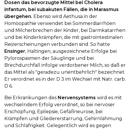
Dosen das bevorzugte Mittel bei Cholera
infantum, bei subakuten Fällen, die in Marasmus
übergehen.
Ebenso wird Aethusa in der
Homöopathie verwendet bei Sommerdiarrhöen
und Milcherbrechen der Kinder, bei Darmkatarrhen
und bei Kinderkrämpfen, die mit gastrointestinalen
Reizerscheinungen verbunden sind. So hatte
Ensinger
, Haltingen, ausgezeichnete Erfolge bei
Pylorospasmen der Säuglinge und bei
Brechdurchfall infolge verdorbener Milch, so daß er
das Mittel als "geradezu unentbehrlich" bezeichnet.
Er verordnet es in der D 3 im Wechsel mit Natr. carb.
D 6.
Bei Erkrankungen des
Nervensystems
wird es mit
wechselndem Erfolg verordnet, so bei nervöser
Erschöpfung, Epilepsie, Gefäßneurose, bei
Krämpfen und Gliedererstarrung, Gehirnlähmung
und Schläfrigkeit. Gelegentlich wird es gegen