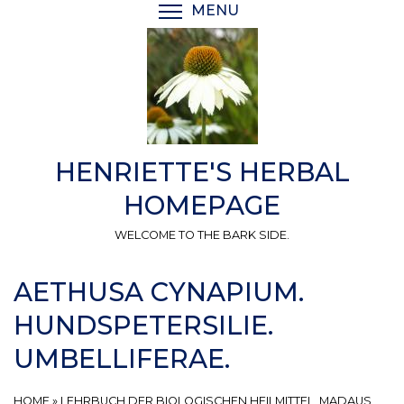
Skip
MENU
TOGGLE MENU VISIBI
to
main
content
HENRIETTE'S HERBAL
HOMEPAGE
WELCOME TO THE BARK SIDE.
AETHUSA CYNAPIUM.
HUNDSPETERSILIE.
UMBELLIFERAE.
HOME
»
LEHRBUCH DER BIOLOGISCHEN HEILMITTEL, MADAUS,