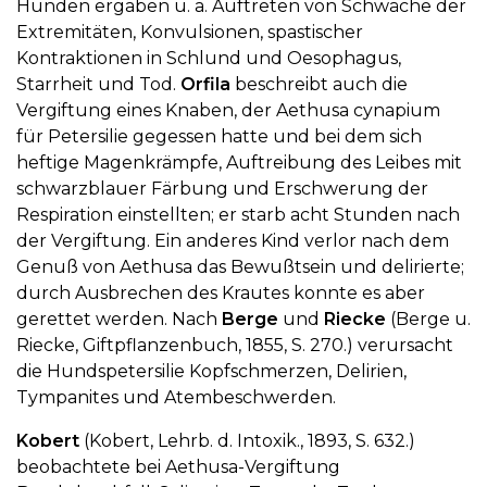
Hunden ergaben u. a. Auftreten von Schwäche der
Extremitäten, Konvulsionen, spastischer
Kontraktionen in Schlund und Oesophagus,
Starrheit und Tod.
Orfila
beschreibt auch die
Vergiftung eines Knaben, der Aethusa cynapium
für Petersilie gegessen hatte und bei dem sich
heftige Magenkrämpfe, Auftreibung des Leibes mit
schwarzblauer Färbung und Erschwerung der
Respiration einstellten; er starb acht Stunden nach
der Vergiftung. Ein anderes Kind verlor nach dem
Genuß von Aethusa das Bewußtsein und delirierte;
durch Ausbrechen des Krautes konnte es aber
gerettet werden. Nach
Berge
und
Riecke
(Berge u.
Riecke, Giftpflanzenbuch, 1855, S. 270.) verursacht
die Hundspetersilie Kopfschmerzen, Delirien,
Tympanites und Atembeschwerden.
Kobert
(Kobert, Lehrb. d. Intoxik., 1893, S. 632.)
beobachtete bei Aethusa-Vergiftung