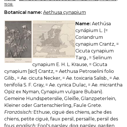
1938.
Botanical name:
Aethusa cynapium
Name:
Aethúsa
cynápium L. (=
Coriandrum
cynapium Crantz, =
Cicuta cynapium
Targ., = Selinum
cynapium E. H. L. Krause, = Cicuta
cynapium [sic!] Crantz, = Aethusa Petroselini folio
Gilib., = Ae. cicuta Necker, = Ae. toxicaria Salisb., = Ae.
tenifolia S. F. Gray, = Ae. cynica Dulac, = Ae. micrantha
Opiz ex Nyman, Cynapium vulgare Bubani).
Gemeine Hundspetersilie, Gleiße, Glanzpeterlein,
Kleiner oder Gartenschierling, Faule Grete.
Französisch:
Ethuse, ciguë des chiens, ache des
chiens, petite ciguë, faux persil, persaille, persil des
fous;
englisch:
Fool's parsley, dog parsley, garden