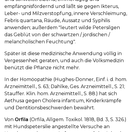
empfängnisfördernd und läßt sie gegen Ikterus,
Leber- und Milzverstopfung, innere Verschleimung,
Febris quartana, Räude, Aussatz und Syphilis
anwenden; außerdem "leutert wilde Petersilgen
das Geblüt von der schwartzen / jordischen /
melancholischen Feuchtung".
Später ist diese medizinische Anwendung völlig in
Vergessenheit geraten, und auch die Volksmedizin
benützt die Pflanze nicht mehr.
In der Homöopathie (Hughes-Donner, Einf. i. d. hom.
Arzneimittell., S. 63; Dahlke, Ges. Arzneimittell., S. 21;
Stauffer. Klin. hom. Arzneimittell., S. 88.) hat sich
Aethusa gegen Cholera infantum, Kinderkrämpfe
und Dentitionsbeschwerden bewährt.
Von
Orfila
(Orfila, Allgem. Toxikol. 1818, Bd. 3, S. 326.)
mit Hundspetersilie angestellte Versuche an