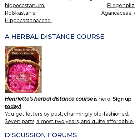
BOOK
hippocastanum.
Fliegenpilz.
NAVIGATION
Roßkastanie.
Agaricaceae.
›
Hippocastanaceae.
A HERBAL DISTANCE COURSE
Henriette's herbal distance course
is here.
Sign up
today!
You get letters by post, charmingly old-fashioned.
Seven parts, almost two years, and quite affordable.
DISCUSSION FORUMS