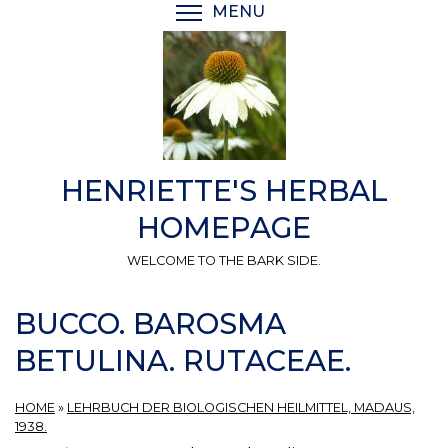
Skip
MENU
TOGGLE MENU VISIBI
to
main
content
HENRIETTE'S HERBAL
HOMEPAGE
WELCOME TO THE BARK SIDE.
BUCCO. BAROSMA
BETULINA. RUTACEAE.
HOME
»
LEHRBUCH DER BIOLOGISCHEN HEILMITTEL, MADAUS,
1938.