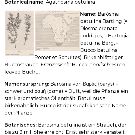
Botanical name:
Agathosma betulina
Name:
Barósma
betulína Bartling (=
Diosma crenata
Loddiges, = Hartogia
betulina Berg, =
Bucco betulina
Römer et Schultes). Birkenblättriger
Buccostrauch.
Französisch:
Bucco;
englisch:
Birch-
leaved Buchu.
Namensursprung:
Barosma von ßαρύς (barys) =
schwer und ὀσμή (osmé) = Duft, weil die Pflanze ein
stark aromatisches Öl enthält. Betulinus =
birkenähnlich. Bucco ist der südafrikanische Name
der Pflanze.
Botanisches:
Barosma betulina ist ein Strauch, der
bis zu 2 m Höhe erreicht. Er ist sehr stark verästelt.