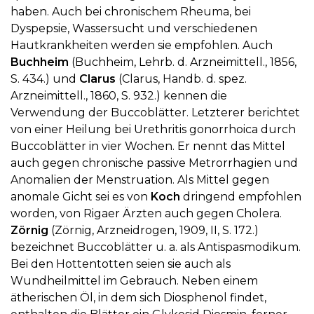
haben. Auch bei chronischem Rheuma, bei
Dyspepsie, Wassersucht und verschiedenen
Hautkrankheiten werden sie empfohlen. Auch
Buchheim
(Buchheim, Lehrb. d. Arzneimittell., 1856,
S. 434.) und
Clarus
(Clarus, Handb. d. spez.
Arzneimittell., 1860, S. 932.) kennen die
Verwendung der Buccoblätter. Letzterer berichtet
von einer Heilung bei Urethritis gonorrhoica durch
Buccoblätter in vier Wochen. Er nennt das Mittel
auch gegen chronische passive Metrorrhagien und
Anomalien der Menstruation. Als Mittel gegen
anomale Gicht sei es von
Koch
dringend empfohlen
worden, von Rigaer Ärzten auch gegen Cholera.
Zörnig
(Zörnig, Arzneidrogen, 1909, II, S. 172.)
bezeichnet Buccoblätter u. a. als Antispasmodikum.
Bei den Hottentotten seien sie auch als
Wundheilmittel im Gebrauch. Neben einem
ätherischen Öl, in dem sich Diosphenol findet,