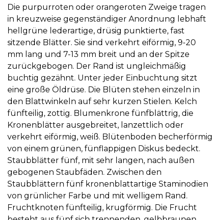
Die purpurroten oder orangeroten Zweige tragen
in kreuzweise gegenständiger Anordnung lebhaft
hellgrüne lederartige, drüsig punktierte, fast
sitzende Blätter. Sie sind verkehrt eiförmig, 9-20
mm lang und 7-13 mm breit und an der Spitze
zurückgebogen. Der Rand ist ungleichmäßig
buchtig gezähnt. Unter jeder Einbuchtung sitzt
eine große Öldrüse. Die Blüten stehen einzeln in
den Blattwinkeln auf sehr kurzen Stielen. Kelch
fünfteilig, zottig. Blumenkrone fünfblättrig, die
Kronenblätter ausgebreitet, lanzettlich oder
verkehrt eiförmig, weiß. Blütenboden becherförmig
von einem grünen, fünflappigen Diskus bedeckt.
Staubblätter fünf, mit sehr langen, nach außen
gebogenen Staubfäden. Zwischen den
Staubblättern fünf kronenblattartige Staminodien
von grünlicher Farbe und mit welligem Rand.
Fruchtknoten fünfteilig, krugförmig. Die Frucht
besteht aus fünf sich trennenden, gelbbraunen