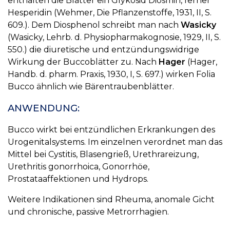
enthalten die Blätter ein Glykosid Diosmin, ferner
Hesperidin (Wehmer, Die Pflanzenstoffe, 1931, II, S.
609.). Dem Diosphenol schreibt man nach
Wasicky
(Wasicky, Lehrb. d. Physiopharmakognosie, 1929, II, S.
550.) die diuretische und entzündungswidrige
Wirkung der Buccoblätter zu. Nach
Hager
(Hager,
Handb. d. pharm. Praxis, 1930, I, S. 697.) wirken Folia
Bucco ähnlich wie Bärentraubenblätter.
ANWENDUNG:
Bucco wirkt bei entzündlichen Erkrankungen des
Urogenitalsystems. Im einzelnen verordnet man das
Mittel bei Cystitis, Blasengrieß, Urethrareizung,
Urethritis gonorrhoica, Gonorrhöe,
Prostataaffektionen und Hydrops.
Weitere Indikationen sind Rheuma, anomale Gicht
und chronische, passive Metrorrhagien.