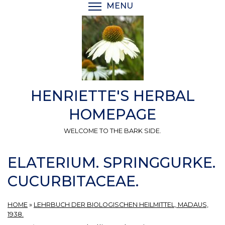
Skip
MENU
TOGGLE MENU VISIBI
to
main
content
HENRIETTE'S HERBAL
HOMEPAGE
WELCOME TO THE BARK SIDE.
ELATERIUM. SPRINGGURKE.
CUCURBITACEAE.
HOME
»
LEHRBUCH DER BIOLOGISCHEN HEILMITTEL, MADAUS,
1938.