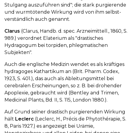
Stulgang auszuführen sind"; die stark purgierende
und wurmtötende Wirkung wird von ihm selbst-
verständlich auch genannt.
Clarus
(Clarus, Handb. d. spec. Arzneimittell., 1860, S.
989.) verordnet Elaterium als "drastisches
Hydragogum bei torpiden, phlegmatischen
Subjekten".
Auch die englische Medizin wendet es als kräftiges
hydragoges Kathartikum an (Brit. Pharm. Codex,
1923, S. 401.), das auch als Ableitungsmittel bei
cerebralen Erscheinungen, so z. B. bei drohender
Apoplexie, gebraucht wird (Bentley and Trimen,
Medicinal Plants, Bd. II, S. 115, London 1880.).
Auf Grund seiner drastisch purgierenden Wirkung
hält
Leclerc
(Leclerc, H., Précis de Phytothérapie, S.
8, Paris 1927.) es angezeigt bei Urämie,