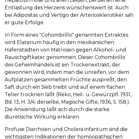
Hepatozirrhose und allen Leiden, bei denen eine
Entlastung des Herzens wünschenswert ist. Auch
bei Adipositas und Vertigo der Arteriosklerotiker sah
er gute Erfolge.
In Form eines "Cohombrillo" genannten Extraktes
wird Elaterium häufig in den mexikanischen
Hafenstädten von Matrosen gegen Alkohol- und
Rauschgiftkater genommen. Dieser Cohombrillo
des Geheimhandels ist ein Trockenextrakt, der
gewonnen wird, indem man die unreifen, vor dem
Aufplatzen gesammelten Früchte auspreßt, den
Saft durch ein Sieb treibt und auf einem flachen
Teller trocknen läßt (Reko, Heil- u. Gewürzpfl. 1931,
Bd. 13, H. 3/4; derselbe, Magische Gifte, 1936, S. 158.).
Die Anwendung läßt sich durch die starke
diuretische Wirkung erklären.
Profuse Diarrhöen und Cholera infantum sind die
wichtigsten Indikationen der homöopathischen