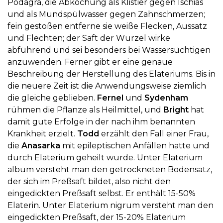
Podagra, die Abkochung als Klistier gegen Ischias
und als Mundspülwasser gegen Zahnschmerzen;
fein gestoßen entferne sie weiße Flecken, Aussatz
und Flechten; der Saft der Wurzel wirke
abführend und sei besonders bei Wassersüchtigen
anzuwenden. Ferner gibt er eine genaue
Beschreibung der Herstellung des Elateriums. Bis in
die neuere Zeit ist die Anwendungsweise ziemlich
die gleiche geblieben.
Fernel
und
Sydenham
rühmen die Pflanze als Heilmittel, und
Bright
hat
damit gute Erfolge in der nach ihm benannten
Krankheit erzielt.
Todd
erzählt den Fall einer Frau,
die
Anasarka
mit epileptischen Anfällen hatte und
durch Elaterium geheilt wurde. Unter Elaterium
album versteht man den getrockneten Bodensatz,
der sich im Preßsaft bildet, also nicht den
eingedickten Preßsaft selbst. Er enthält 15-50%
Elaterin. Unter Elaterium nigrum versteht man den
eingedickten Preßsaft, der 15-20% Elaterium