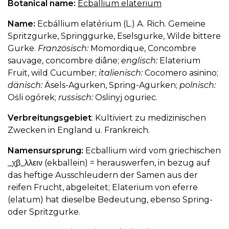
Botanical name:
Ecballium elaterium
Name:
Ecbállium elatérium (L.) A. Rich. Gemeine
Spritzgurke, Springgurke, Eselsgurke, Wilde bittere
Gurke.
Französisch:
Momordique, Concombre
sauvage, concombre diâne;
englisch:
Elaterium
Fruit, wild Cucumber;
italienisch:
Cocomero asinino;
dänisch:
Äsels-Agurken, Spring-Agurken;
polnisch:
Ośli ogórek;
russisch:
Oslinyj oguriec.
Verbreitungsgebiet
: Kultiviert zu medizinischen
Zwecken in England u. Frankreich.
Namensursprung:
Ecballium wird vom griechischen
_χβ_λλειν (ekballein) = herauswerfen, in bezug auf
das heftige Ausschleudern der Samen aus der
reifen Frucht, abgeleitet; Elaterium von eferre
(elatum) hat dieselbe Bedeutung, ebenso Spring-
oder Spritzgurke.