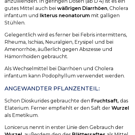
anzuwenden. In geringen Dosen (ab D 4) ist es ein
gutes Mittel auch bei
wäßrigen Diarrhöen
, Cholera
infantum und
Ikterus neonatorum
mit galligen
Stühlen.
Gelegentlich wird es ferner bei Febris intermittens,
Rheuma, Ischias, Neuralgien, Erysipel und bei
Amenorrhöe, äußerlich gegen Abszesse und
Hämorrhoiden gebraucht.
Als Wechselmittel bei Diarrhöen und Cholera
infantum kann Podophyllum verwendet werden.
ANGEWANDTER PFLANZENTEIL:
Schon Dioskurides gebrauchte den
Fruchtsaft,
das
Elaterium. Ferner empfiehlt er den Saft der
Wurzel
als Emetikum.
Lonicerus nennt in erster Linie den Gebrauch der
Wurzel,
außerdem den des
Blättersaftes
als Mittel