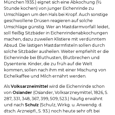
München 1935.) eignet sich eine Abkochung (½
Stunde kochen) von junger Eichenrinde zu
Umschlägen um den Hals bei Kropf. Auch sonstige
geschwollene Drüsen reagieren auf solche
Umschläge günstig. Wer an Mastdarmvorfall leidet,
soll fleißig Sitzbäder in Eichenrindenabkochungen
machen, dazu zuweilen Klistiere mit verdünntem
Absud. Die lästigen Mastdarmfisteln sollen durch
solche Sitzbäder ausheilen. Weiter empfiehlt er die
Eichenrinde bei Bluthusten, Blutbrechen und
Dysenterie. Kinder, die zu früh auf die Welt
kommen, sollen nach ihm mit einer Mischung von
Eichelkaffee und Milch ernährt werden.
Als
Volksarzneimittel
wird die Eichenrinde schon
von
Osiander
(Osiander, Volksarzneymittel, 1826, S.
287, 331, 348, 367, 399, 509, 523.) häufig erwähnt
und nach
Schulz
(Schulz, Wirkg. u. Anwendg. d.
dtsch. Arzneipfl., S. 93.) noch heute sehr oft bei