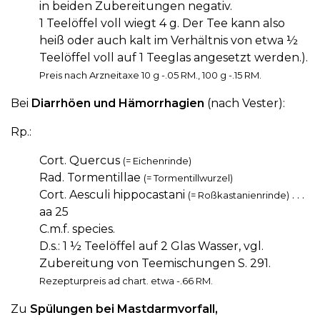
in beiden Zubereitungen negativ.
1 Teelöffel voll wiegt 4 g. Der Tee kann also
heiß oder auch kalt im Verhältnis von etwa ½
Teelöffel voll auf 1 Teeglas angesetzt werden.).
Preis nach Arzneitaxe 10 g -.05 RM., 100 g -.15 RM.
Bei
Diarrhöen und Hämorrhagien
(nach Vester):
Rp.:
Cort. Quercus
(= Eichenrinde)
Rad. Tormentillae
(= Tormentillwurzel)
Cort. Aesculi hippocastani
. . .
(= Roßkastanienrinde)
aa 25
C.m.f. species.
D.s.: 1 ½ Teelöffel auf 2 Glas Wasser, vgl.
Zubereitung von Teemischungen S. 291.
Rezepturpreis ad chart. etwa -.66 RM.
Zu
Spülungen bei Mastdarmvorfall,