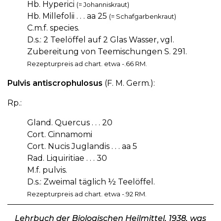
Hb. Hyperici
(= Johanniskraut)
Hb. Millefolii . . . aa 25
(= Schafgarbenkraut)
C.m.f. species.
D.s.: 2 Teelöffel auf 2 Glas Wasser, vgl.
Zubereitung von Teemischungen S. 291.
Rezepturpreis ad chart. etwa -.66 RM.
Pulvis antiscrophulosus
(F. M. Germ.):
Rp.:
Gland. Quercus . . . 20
Cort. Cinnamomi
Cort. Nucis Juglandis . . . aa 5
Rad. Liquiritiae . . . 30
M.f. pulvis.
D.s.: Zweimal täglich ½ Teelöffel.
Rezepturpreis ad chart. etwa -.92 RM.
Lehrbuch der Biologischen Heilmittel, 1938, was