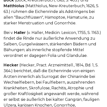
Bock
(Bock, Kreutterbuch, 1565, S. 405.) und
Matthiolus
(Matthiolus, New-Kreuterbuch, 1626, S.
63.) rühmen die Eichenrinde als Adstringens bei
allen "Bauchflüssen", Hämoptoe, Hämaturie, zu
starker Menstruation und Gonorrhöe.
Bei v.
Haller
(v. Haller, Medicin. Lexicon, 1755, S. 1163.)
findet die Rinde nur äußerliche Anwendung zu
Salben, Gurgelwässern, stärkenden Bädern und
Bähungen; als innerliche stopfende Mittel
verordnet er dagegen Folia und Glandulae.
Hecker
(Hecker, Pract. Arzneimittell., 1814, Bd. 1, S.
364.) berichtet, daß die Eichenrinde von einigen
Ärzten innerlich als Surrogat der Chinarinde bei
Wechselfiebern, bei Faulfiebern, auszehrenden
Krankheiten, Skrofulose, Rachitis, Atrophie und
großer Kraftlosigkeit angewandt werde, während
er selbst sie äußerlich bei kalter Gangrän, fauligen
Ulzera, kariösen Knochen, Gonorrhöe,