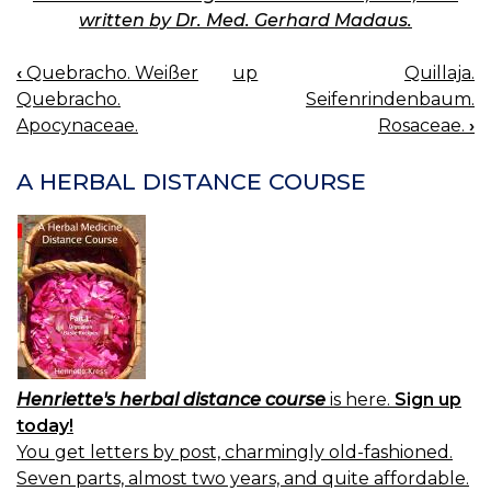
written by Dr. Med. Gerhard Madaus.
‹
Quebracho. Weißer
up
Quillaja.
BOOK
Quebracho.
Seifenrindenbaum.
NAVIGATION
Apocynaceae.
Rosaceae.
›
A HERBAL DISTANCE COURSE
Henriette's herbal distance course
is here.
Sign up
today!
You get letters by post, charmingly old-fashioned.
Seven parts, almost two years, and quite affordable.