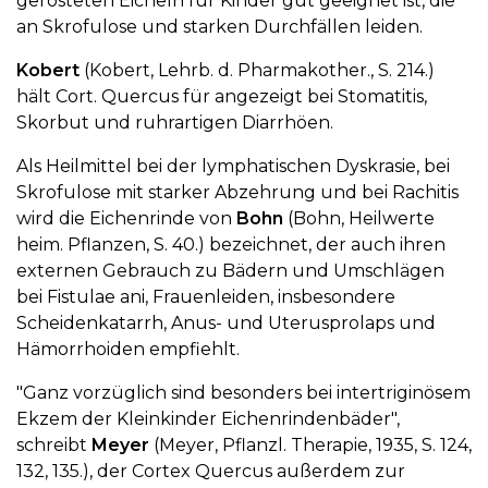
gerösteten Eicheln für Kinder gut geeignet ist, die
an Skrofulose und starken Durchfällen leiden.
Kobert
(Kobert, Lehrb. d. Pharmakother., S. 214.)
hält Cort. Quercus für angezeigt bei Stomatitis,
Skorbut und ruhrartigen Diarrhöen.
Als Heilmittel bei der lymphatischen Dyskrasie, bei
Skrofulose mit starker Abzehrung und bei Rachitis
wird die Eichenrinde von
Bohn
(Bohn, Heilwerte
heim. Pflanzen, S. 40.) bezeichnet, der auch ihren
externen Gebrauch zu Bädern und Umschlägen
bei Fistulae ani, Frauenleiden, insbesondere
Scheidenkatarrh, Anus- und Uterusprolaps und
Hämorrhoiden empfiehlt.
"Ganz vorzüglich sind besonders bei intertriginösem
Ekzem der Kleinkinder Eichenrindenbäder",
schreibt
Meyer
(Meyer, Pflanzl. Therapie, 1935, S. 124,
132, 135.), der Cortex Quercus außerdem zur