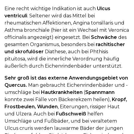
Eine recht wichtige Indikation ist auch
Ulcus
ventriculi
. Seltener wird das Mittel bei
rheumatischen Affektionen, Angina tonsillaris und
Asthma bronchiale (hier ist ein Wechsel mit Veronica
officinalis angezeigt) eingesetzt. Bei
Schwäche
des
gesamten Organismus, besonders bei
rachitischer
und skrofulöser
Diathese, auch bei Phthisis
pituitosa, wird die innerliche Verordnung häufig
äußerlich durch Eichenrindenbäder unterstützt.
Sehr groß ist das externe Anwendungsgebiet von
Quercus.
Man gebraucht Eichenrindenbäder und -
umschläge bei
Hautkrankheiten
(
Spannmann
konnte zwei Fälle von Bäckerekzem heilen),
Kropf,
Frostbeulen, Wunden
, Eiterungen, rissiger Haut
und Ulzera. Auch bei
Fußschweiß
helfen
Umschläge und Fußbäder, und bei veraltetem
Ulcus cruris werden lauwarme Bäder der jungen