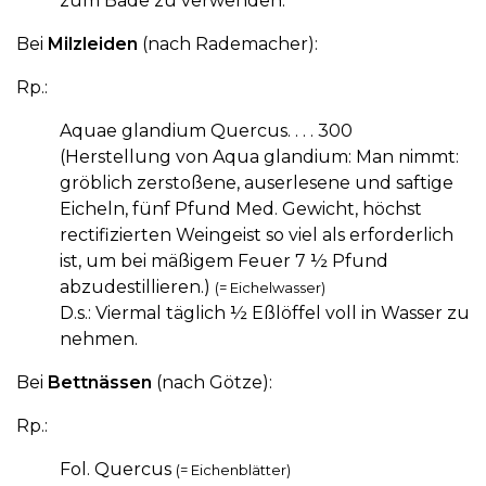
zum Bade zu verwenden.
Bei
Milzleiden
(nach Rademacher):
Rp.:
Aquae glandium Quercus. . . . 300
(Herstellung von Aqua glandium:
Man nimmt:
gröblich zerstoßene, auserlesene und saftige
Eicheln, fünf Pfund Med. Gewicht, höchst
rectifizierten Weingeist so viel als erforderlich
ist, um bei mäßigem Feuer 7 ½ Pfund
abzudestillieren.)
(= Eichelwasser)
D.s.: Viermal täglich ½ Eßlöffel voll in Wasser zu
nehmen.
Bei
Bettnässen
(nach Götze):
Rp.:
Fol. Quercus
(= Eichenblätter)