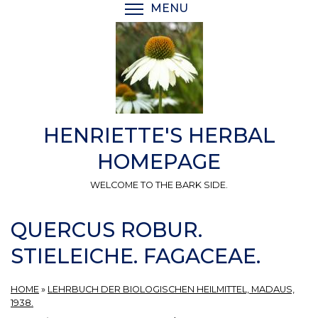
Skip
MENU
TOGGLE MENU VISIBI
to
main
content
HENRIETTE'S HERBAL
HOMEPAGE
WELCOME TO THE BARK SIDE.
QUERCUS ROBUR.
STIELEICHE. FAGACEAE.
HOME
»
LEHRBUCH DER BIOLOGISCHEN HEILMITTEL, MADAUS,
1938.