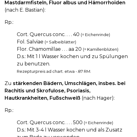
Mastdarmfisteln, Fluor albus und Hämorrhoiden
(nach E. Bastian):
Rp.:
Cort. Quercus conc. . . . 40
(= Eichenrinde)
Fol. Salviae
(= Salbeiblätter)
Flor. Chamomillae . . . aa 20
(= Kamillenblüten)
D.s.: Mit 1 l Wasser kochen und zu Spülungen
zu benutzen.
Rezepturpreis ad chart. etwa -.87 RM.
Zu
stärkenden Bädern, Umschlägen, insbes. bei
Rachitis und Skrofulose, Psoriasis,
Hautkrankheiten, Fußschweiß
(nach Hager):
Rp.:
Cort. Quercus conc. . . . 500
(= Eichenrinde)
D.s.: Mit 3-4 l Wasser kochen und als Zusatz