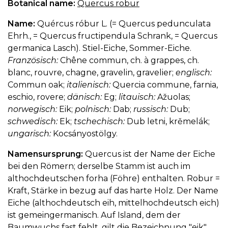
Botanical name:
Quercus robur
Name:
Quércus róbur L. (= Quercus pedunculata
Ehrh., = Quercus fructipendula Schrank, = Quercus
germanica Lasch). Stiel-Eiche, Sommer-Eiche.
Französisch:
Chêne commun, ch. à grappes, ch.
blanc, rouvre, chagne, gravelin, gravelier;
englisch:
Commun oak;
italienisch:
Quercia commune, farnia,
eschio, rovere;
dänisch:
Eg;
litauisch:
Ažuolas;
norwegisch:
Eik;
polnisch:
Dab;
russisch:
Dub;
schwedisch:
Ek;
tschechisch:
Dub letni, krěmelák;
ungarisch:
Kocsányostölgy.
Namensursprung:
Quercus ist der Name der Eiche
bei den Römern; derselbe Stamm ist auch im
althochdeutschen forha (Föhre) enthalten. Robur =
Kraft, Stärke in bezug auf das harte Holz. Der Name
Eiche (althochdeutsch eih, mittelhochdeutsch eich)
ist gemeingermanisch. Auf Island, dem der
Baumwuchs fast fehlt, gilt die Bezeichnung "eik"