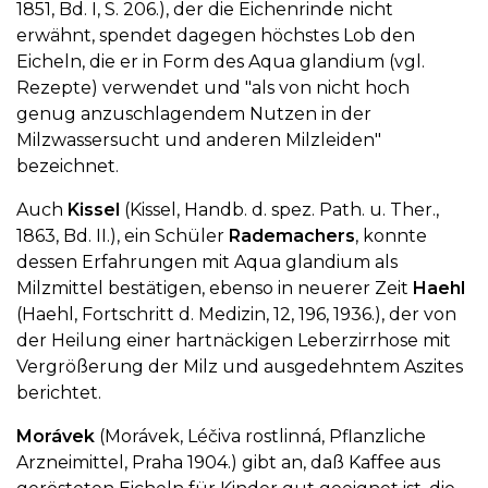
1851, Bd. I, S. 206.), der die Eichenrinde nicht
erwähnt, spendet dagegen höchstes Lob den
Eicheln, die er in Form des Aqua glandium (vgl.
Rezepte) verwendet und "als von nicht hoch
genug anzuschlagendem Nutzen in der
Milzwassersucht und anderen Milzleiden"
bezeichnet.
Auch
Kissel
(Kissel, Handb. d. spez. Path. u. Ther.,
1863, Bd. II.), ein Schüler
Rademachers
, konnte
dessen Erfahrungen mit Aqua glandium als
Milzmittel bestätigen, ebenso in neuerer Zeit
Haehl
(Haehl, Fortschritt d. Medizin, 12, 196, 1936.), der von
der Heilung einer hartnäckigen Leberzirrhose mit
Vergrößerung der Milz und ausgedehntem Aszites
berichtet.
Morávek
(Morávek, Léčiva rostlinná, Pflanzliche
Arzneimittel, Praha 1904.) gibt an, daß Kaffee aus