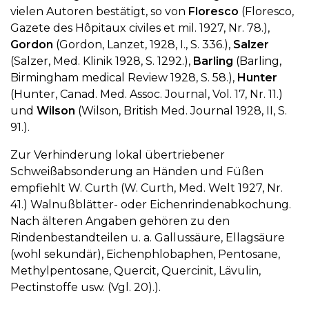
vielen Autoren bestätigt, so von
Floresco
(Floresco,
Gazete des Hôpitaux civiles et mil. 1927, Nr. 78.),
Gordon
(Gordon, Lanzet, 1928, I., S. 336.),
Salzer
(Salzer, Med. Klinik 1928, S. 1292.),
Barling
(Barling,
Birmingham medical Review 1928, S. 58.),
Hunter
(Hunter, Canad. Med. Assoc. Journal, Vol. 17, Nr. 11.)
und
Wilson
(Wilson, British Med. Journal 1928, II, S.
91.).
Zur Verhinderung lokal übertriebener
Schweißabsonderung an Händen und Füßen
empfiehlt W. Curth (W. Curth, Med. Welt 1927, Nr.
41.) Walnußblätter- oder Eichenrindenabkochung.
Nach älteren Angaben gehören zu den
Rindenbestandteilen u. a. Gallussäure, Ellagsäure
(wohl sekundär), Eichenphlobaphen, Pentosane,
Methylpentosane, Quercit, Quercinit, Lävulin,
Pectinstoffe usw. (Vgl. 20).).