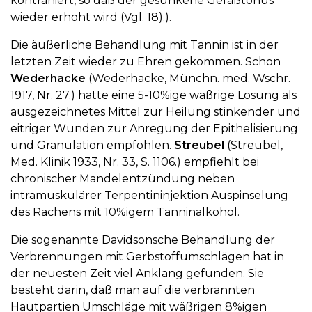
kontrahiert, so daß der gesunkene Gefäßtonus
wieder erhöht wird (Vgl. 18).).
Die äußerliche Behandlung mit Tannin ist in der
letzten Zeit wieder zu Ehren gekommen. Schon
Wederhacke
(Wederhacke, Münchn. med. Wschr.
1917, Nr. 27.) hatte eine 5-10%ige wäßrige Lösung als
ausgezeichnetes Mittel zur Heilung stinkender und
eitriger Wunden zur Anregung der Epithelisierung
und Granulation empfohlen.
Streubel
(Streubel,
Med. Klinik 1933, Nr. 33, S. 1106.) empfiehlt bei
chronischer Mandelentzündung neben
intramuskulärer Terpentininjektion Auspinselung
des Rachens mit 10%igem Tanninalkohol.
Die sogenannte Davidsonsche Behandlung der
Verbrennungen mit Gerbstoffumschlägen hat in
der neuesten Zeit viel Anklang gefunden. Sie
besteht darin, daß man auf die verbrannten
Hautpartien Umschläge mit wäßrigen 8%igen