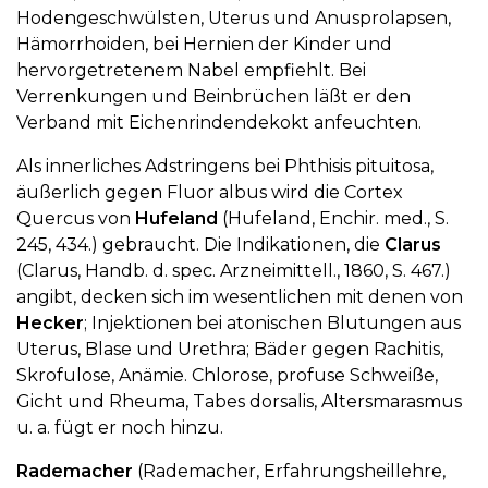
Hodengeschwülsten, Uterus und Anusprolapsen,
Hämorrhoiden, bei Hernien der Kinder und
hervorgetretenem Nabel empfiehlt. Bei
Verrenkungen und Beinbrüchen läßt er den
Verband mit Eichenrindendekokt anfeuchten.
Als innerliches Adstringens bei Phthisis pituitosa,
äußerlich gegen Fluor albus wird die Cortex
Quercus von
Hufeland
(Hufeland, Enchir. med., S.
245, 434.) gebraucht. Die Indikationen, die
Clarus
(Clarus, Handb. d. spec. Arzneimittell., 1860, S. 467.)
angibt, decken sich im wesentlichen mit denen von
Hecker
; Injektionen bei atonischen Blutungen aus
Uterus, Blase und Urethra; Bäder gegen Rachitis,
Skrofulose, Anämie. Chlorose, profuse Schweiße,
Gicht und Rheuma, Tabes dorsalis, Altersmarasmus
u. a. fügt er noch hinzu.
Rademacher
(Rademacher, Erfahrungsheillehre,