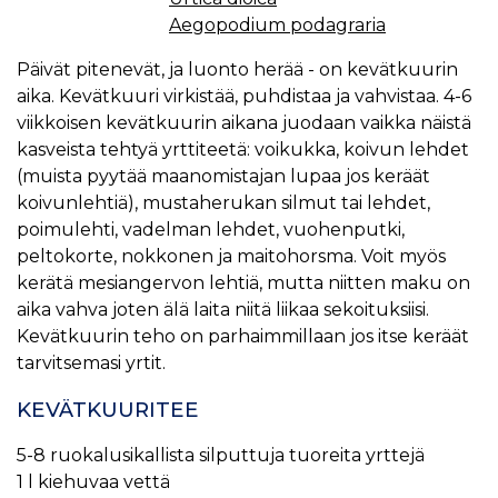
Aegopodium podagraria
Päivät pitenevät, ja luonto herää - on kevätkuurin
aika. Kevätkuuri virkistää, puhdistaa ja vahvistaa. 4-6
viikkoisen kevätkuurin aikana juodaan vaikka näistä
kasveista tehtyä yrttiteetä: voikukka, koivun lehdet
(muista pyytää maanomistajan lupaa jos keräät
koivunlehtiä), mustaherukan silmut tai lehdet,
poimulehti, vadelman lehdet, vuohenputki,
peltokorte, nokkonen ja maitohorsma. Voit myös
kerätä mesiangervon lehtiä, mutta niitten maku on
aika vahva joten älä laita niitä liikaa sekoituksiisi.
Kevätkuurin teho on parhaimmillaan jos itse keräät
tarvitsemasi yrtit.
KEVÄTKUURITEE
5-8 ruokalusikallista silputtuja tuoreita yrttejä
1 l kiehuvaa vettä