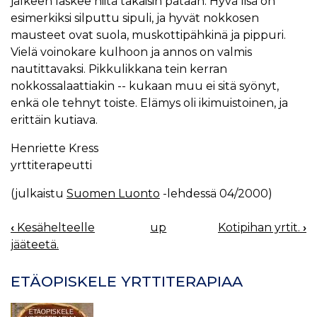
jälkeen laskee niitä takaisin pataan. Hyvä lisä on
esimerkiksi silputtu sipuli, ja hyvät nokkosen
mausteet ovat suola, muskottipähkinä ja pippuri.
Vielä voinokare kulhoon ja annos on valmis
nautittavaksi. Pikkulikkana tein kerran
nokkossalaattiakin -- kukaan muu ei sitä syönyt,
enkä ole tehnyt toiste. Elämys oli ikimuistoinen, ja
erittäin kutiava.
Henriette Kress
yrttiterapeutti
(julkaistu
Suomen Luonto
-lehdessä 04/2000)
‹
Kesähelteelle
up
Kotipihan yrtit.
›
BOOK
jääteetä.
NAVIGATION
ETÄOPISKELE YRTTITERAPIAA