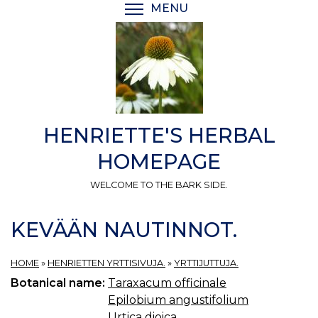
Skip
MENU
TOGGLE MENU VISIBI
to
main
content
HENRIETTE'S HERBAL
HOMEPAGE
WELCOME TO THE BARK SIDE.
KEVÄÄN NAUTINNOT.
HOME
»
HENRIETTEN YRTTISIVUJA.
»
YRTTIJUTTUJA.
Botanical name:
Taraxacum officinale
Epilobium angustifolium
Urtica dioica