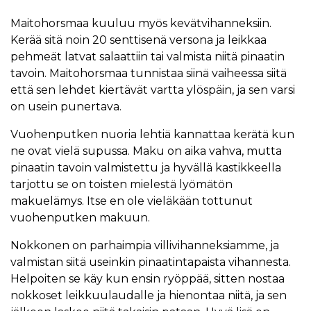
Maitohorsmaa kuuluu myös kevätvihanneksiin.
Kerää sitä noin 20 senttisenä versona ja leikkaa
pehmeät latvat salaattiin tai valmista niitä pinaatin
tavoin. Maitohorsmaa tunnistaa siinä vaiheessa siitä
että sen lehdet kiertävät vartta ylöspäin, ja sen varsi
on usein punertava.
Vuohenputken nuoria lehtiä kannattaa kerätä kun
ne ovat vielä supussa. Maku on aika vahva, mutta
pinaatin tavoin valmistettu ja hyvällä kastikkeella
tarjottu se on toisten mielestä lyömätön
makuelämys. Itse en ole vieläkään tottunut
vuohenputken makuun.
Nokkonen on parhaimpia villivihanneksiamme, ja
valmistan siitä useinkin pinaatintapaista vihannesta.
Helpoiten se käy kun ensin ryöppää, sitten nostaa
nokkoset leikkuulaudalle ja hienontaa niitä, ja sen