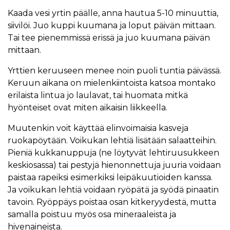
Kaada vesi yrtin päälle, anna hautua 5-10 minuuttia,
siivilöi. Juo kuppi kuumana ja loput päivän mittaan.
Tai tee pienemmissä erissä ja juo kuumana päivän
mittaan.
Yrttien keruuseen menee noin puoli tuntia päivässä.
Keruun aikana on mielenkiintoista katsoa montako
erilaista lintua jo laulavat, tai huomata mitkä
hyönteiset ovat miten aikaisin liikkeella.
Muutenkin voit käyttää elinvoimaisia kasveja
ruokapöytään. Voikukan lehtiä lisätään salaatteihin.
Pieniä kukkanuppuja (ne löytyvät lehtiruusukkeen
keskiosassa) tai pestyjä hienonnettuja juuria voidaan
paistaa rapeiksi esimerkiksi leipäkuutioiden kanssa.
Ja voikukan lehtiä voidaan ryöpätä ja syödä pinaatin
tavoin. Ryöppäys poistaa osan kitkeryydestä, mutta
samalla poistuu myös osa mineraaleista ja
hivenaineista.