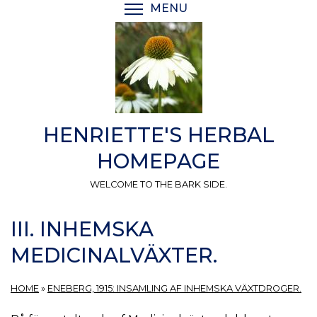
Skip
MENU
TOGGLE MENU VISIBI
to
main
content
HENRIETTE'S HERBAL
HOMEPAGE
WELCOME TO THE BARK SIDE.
III. INHEMSKA
MEDICINALVÄXTER.
HOME
»
ENEBERG, 1915: INSAMLING AF INHEMSKA VÄXTDROGER.