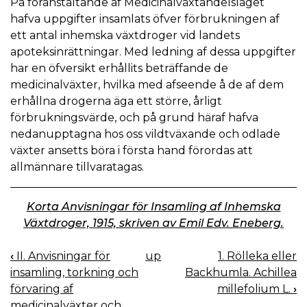
På föranstaltande af Medicinalväxtandelslaget
hafva uppgifter insamlats öfver förbrukningen af
ett antal inhemska växtdroger vid landets
apoteksinrättningar. Med ledning af dessa uppgifter
har en öfversikt erhållits beträffande de
medicinalväxter, hvilka med afseende å de af dem
erhållna drogerna äga ett större, årligt
förbrukningsvärde, och på grund häraf hafva
nedanupptagna hos oss vildtväxande och odlade
växter ansetts böra i första hand förordas att
allmännare tillvaratagas.
Korta Anvisningar för Insamling af Inhemska
Växtdroger, 1915, skriven av Emil Edv. Eneberg.
‹
II. Anvisningar för
up
1. Rölleka eller
BOOK
insamling, torkning och
Backhumla. Achillea
NAVIGATION
förvaring af
millefolium L.
›
medicinalväxter och