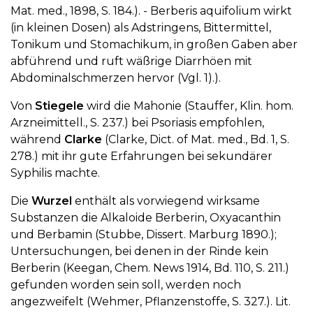
Mat. med., 1898, S. 184.). - Berberis aquifolium wirkt
(in kleinen Dosen) als Adstringens, Bittermittel,
Tonikum und Stomachikum, in großen Gaben aber
abführend und ruft wäßrige Diarrhöen mit
Abdominalschmerzen hervor (Vgl. 1).).
Von
Stiegele
wird die Mahonie (Stauffer, Klin. hom.
Arzneimittell., S. 237.) bei Psoriasis empfohlen,
während
Clarke
(Clarke, Dict. of Mat. med., Bd. 1, S.
278.) mit ihr gute Erfahrungen bei sekundärer
Syphilis machte.
Die
Wurzel
enthält als vorwiegend wirksame
Substanzen die Alkaloide Berberin, Oxyacanthin
und Berbamin (Stubbe, Dissert. Marburg 1890.);
Untersuchungen, bei denen in der Rinde kein
Berberin (Keegan, Chem. News 1914, Bd. 110, S. 211.)
gefunden worden sein soll, werden noch
angezweifelt (Wehmer, Pflanzenstoffe, S. 327.). Lit.