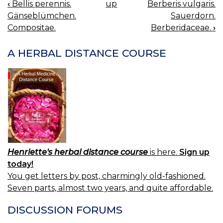
‹
Bellis perennis.
up
Berberis vulgaris.
BOOK
Gänseblümchen.
Sauerdorn.
NAVIGATION
Compositae.
Berberidaceae.
›
A HERBAL DISTANCE COURSE
Henriette's herbal distance course
is here.
Sign up
today!
You get letters by post, charmingly old-fashioned.
Seven parts, almost two years, and quite affordable.
DISCUSSION FORUMS