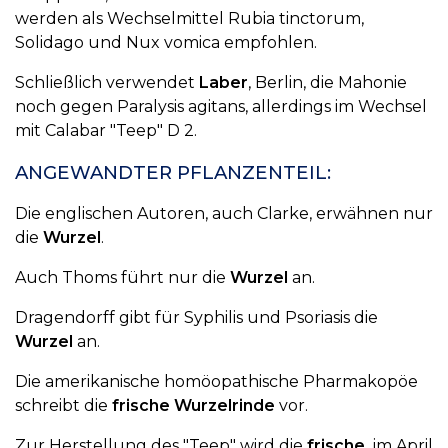
werden als Wechselmittel Rubia tinctorum,
Solidago und Nux vomica empfohlen.
Schließlich verwendet
Laber
, Berlin, die Mahonie
noch gegen Paralysis agitans, allerdings im Wechsel
mit Calabar "Teep" D 2.
ANGEWANDTER PFLANZENTEIL:
Die englischen Autoren, auch Clarke, erwähnen nur
die
Wurzel
.
Auch Thoms führt nur die
Wurzel
an.
Dragendorff gibt für Syphilis und Psoriasis die
Wurzel
an.
Die amerikanische homöopathische Pharmakopöe
schreibt die
frische Wurzelrinde
vor.
Zur Herstellung des "Teep" wird die
frische,
im April