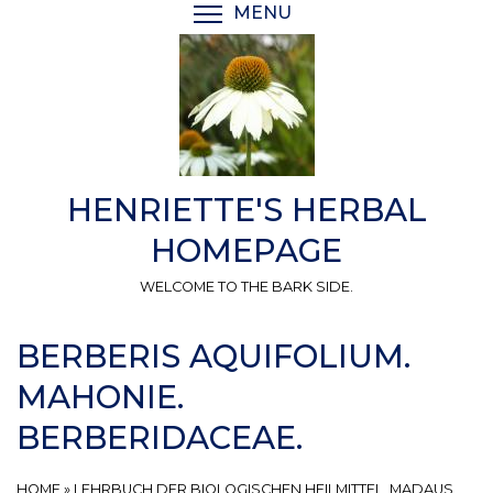
Skip
MENU
TOGGLE MENU VISIBI
to
main
content
HENRIETTE'S HERBAL
HOMEPAGE
WELCOME TO THE BARK SIDE.
BERBERIS AQUIFOLIUM.
MAHONIE.
BERBERIDACEAE.
HOME
»
LEHRBUCH DER BIOLOGISCHEN HEILMITTEL, MADAUS,