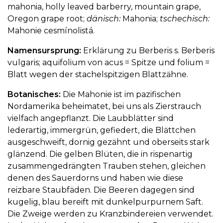
mahonia, holly leaved barberry, mountain grape,
Oregon grape root;
dänisch:
Mahonia;
tschechisch:
Mahonie cesmínolistá.
Namensursprung:
Erklärung zu Berberis s. Berberis
vulgaris; aquifolium von acus = Spitze und folium =
Blatt wegen der stachelspitzigen Blattzähne.
Botanisches:
Die Mahonie ist im pazifischen
Nordamerika beheimatet, bei uns als Zierstrauch
vielfach angepflanzt. Die Laubblätter sind
lederartig, immergrün, gefiedert, die Blättchen
ausgeschweift, dornig gezähnt und oberseits stark
glänzend. Die gelben Blüten, die in rispenartig
zusammengedrängten Trauben stehen, gleichen
denen des Sauerdorns und haben wie diese
reizbare Staubfäden. Die Beeren dagegen sind
kugelig, blau bereift mit dunkelpurpurnem Saft.
Die Zweige werden zu Kranzbindereien verwendet.