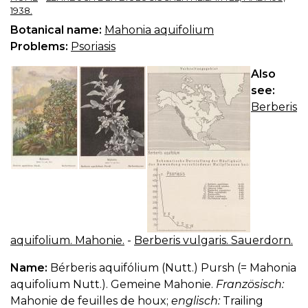
1938.
Botanical name:
Mahonia aquifolium
Problems:
Psoriasis
Also
see:
Berberis
aquifolium. Mahonie.
-
Berberis vulgaris. Sauerdorn.
Name:
Bérberis aquifólium (Nutt.) Pursh (= Mahonia
aquifolium Nutt.). Gemeine Mahonie.
Französisch:
Mahonie de feuilles de houx;
englisch:
Trailing