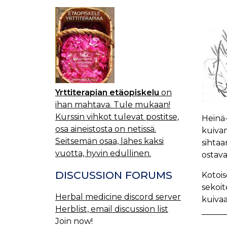
Yrttiterapian etäopiskelu
on
ihan mahtava. Tule mukaan!
Kurssin vihkot tulevat postitse,
Heinä-
osa aineistosta on netissä.
kuivam
Seitsemän osaa, lähes kaksi
sihtaa
vuotta, hyvin edullinen.
ostava
DISCUSSION FORUMS
Kotois
sekoit
Herbal medicine discord server
kuiva
Herblist, email discussion list
Join now!