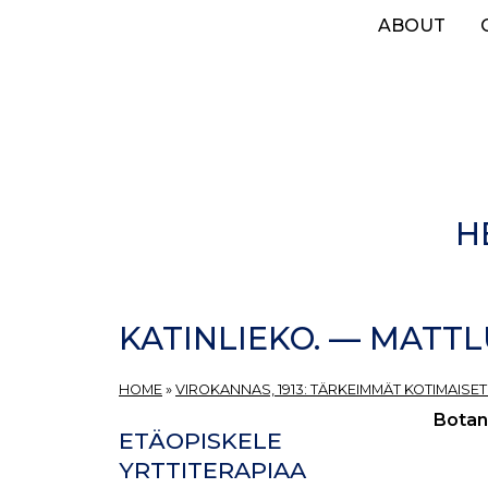
Skip
ABOUT
to
main
content
H
KATINLIEKO. — MATTL
HOME
»
VIROKANNAS, 1913: TÄRKEIMMÄT KOTIMAISE
Botan
ETÄOPISKELE
YRTTITERAPIAA