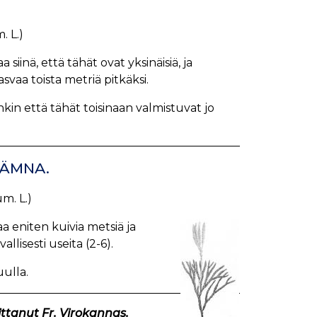
 L.)
iinä, että tähät ovat yksinäisiä, ja
svaa toista metriä pitkäksi.
in että tähät toisinaan valmistuvat jo
JÄMNA.
m. L.)
 eniten kuivia metsiä ja
allisesti useita (2-6).
uulla.
tanut Fr. Virokannas.