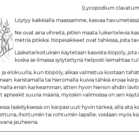
(Lycopodium clavatum.
Löytyy kaikkialla maassamme, kasvaa havumetsissä 
Ne ovat aina vihreitä, pitkin maata luikertelevia kas
metriä pitkiksi. Itiöpesäkkeet ovat tähkissä, joita tava
Lääketarkoituksiin käytetään kasvista itiöpöly, jo
koska se ilmassa sytytettynä helposti leimahtaa tu
 ja elokuulla, kun itiöpöly, alkaa valmistua kootaan tähät
aan; karistamalla tai hieromalla kuivia tähkiä eroaa kärp
malla ensin karkeamman, sitten hyvin hienon sihdin lävi
t apteekit suuria määriä, myöskin valimoissa on sen käytä
essa lääkityksessä on kärpäsruuti hyvin tärkeä, sillä sitä 
ettuna, ihottumiin tai rohtumiin lapsille; voidaan myös
avana jauheena.