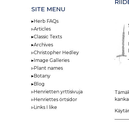
RII
SITE MENU
Herb FAQs
Articles
Classic Texts
Archives
Christopher Hedley
Image Galleries
Plant names
Botany
Blog
Henrietten yrttisivuja
Tämäki
kankai
Henriettes örtsidor
Links I like
Käytän