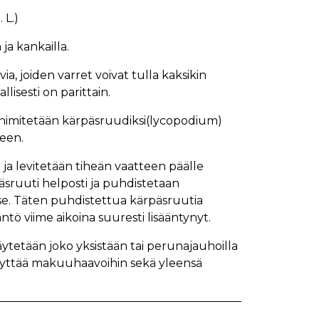
 L.)
ja kankailla.
via, joiden varret voivat tulla kaksikin
llisesti on parittain.
ta nimitetään kärpäsruudiksi(lycopodium)
leen.
 ja levitetään tiheän vaatteen päälle
äsruuti helposti ja puhdistetaan
tse. Täten puhdistettua kärpäsruutia
ntö viime aikoina suuresti lisääntynyt.
käytetään joko yksistään tai perunajauhoilla
 käyttää makuuhaavoihin sekä yleensä