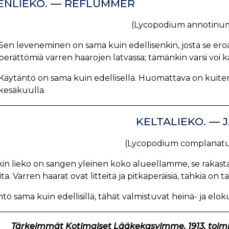
DENLIEKO. — REFLUMMER
(Lycopodium annotinum.
Sen leveneminen on sama kuin edellisenkin, josta se eroaa s
perättömiä varren haarojen latvassa; tämänkin varsi voi ka
Käytäntö on sama kuin edellisellä. Huomattava on kuitenk
kesäkuulla.
KELTALIEKO. — 
(Lycopodium complanatu
n lieko on sangen yleinen koko alueellamme, se rakastaa
ta. Varren haarat ovat litteitä ja pitkäperäisiä, tähkiä on tav
tö sama kuin edellisillä, tähät valmistuvat heinä- ja elok
Tärkeimmät Kotimaiset Lääkekasvimme, 1913, toimit