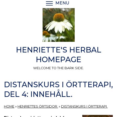
Skip
MENU
TOGGLE MENU VISIBI
to
main
content
HENRIETTE'S HERBAL
HOMEPAGE
WELCOME TO THE BARK SIDE.
DISTANSKURS I ÖRTTERAPI,
DEL 4: INNEHÅLL.
HOME
»
HENRIETTES ÖRTSIDOR.
»
DISTANSKURS I ÖRTTERAPI.