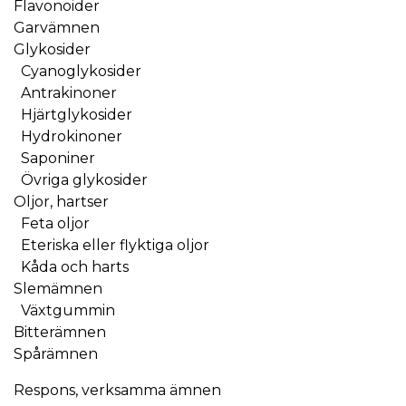
Flavonoider
Garvämnen
Glykosider
Cyanoglykosider
Antrakinoner
Hjärtglykosider
Hydrokinoner
Saponiner
Övriga glykosider
Oljor, hartser
Feta oljor
Eteriska eller flyktiga oljor
Kåda och harts
Slemämnen
Växtgummin
Bitterämnen
Spårämnen
Respons, verksamma ämnen