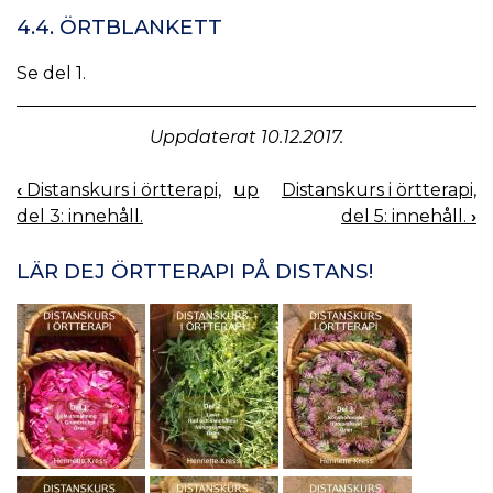
4.4. ÖRTBLANKETT
Se del 1.
Uppdaterat 10.12.2017.
‹
Distanskurs i örtterapi,
up
Distanskurs i örtterapi,
BOOK
del 3: innehåll.
del 5: innehåll.
›
NAVIGATION
LÄR DEJ ÖRTTERAPI PÅ DISTANS!