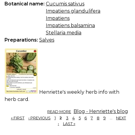
Botanical name:
Cucumis sativus
Impatiens glandulifera
Impatiens
Impatiens balsamina
Stellaria media
Preparations:
Salves
Henriette's weekly herb info with
herb card.
ABOUT
Blog - Henriette's blog
READ MORE
HERB
« FIRST
‹ PREVIOUS
1
2
3
4
5
6
7
8
9
…
NEXT
INFO
PAGES
›
LAST »
06/2017:
CUCUMBER,