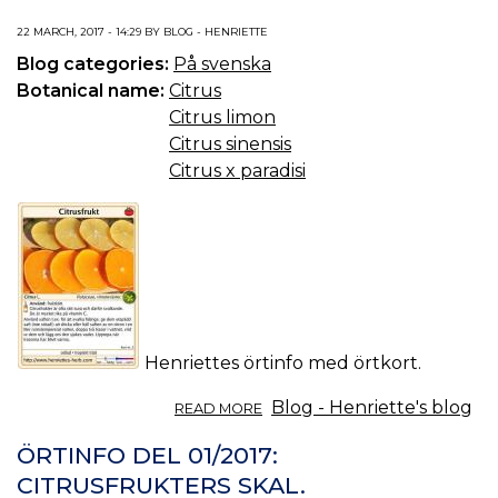
OCH
22 MARCH, 2017 - 14:29 BY BLOG - HENRIETTE
DIGESTIVA.
Blog categories:
På svenska
Botanical name:
Citrus
Citrus limon
Citrus sinensis
Citrus x paradisi
Henriettes örtinfo med örtkort.
ABOUT
Blog - Henriette's blog
READ MORE
ÖRTINFO
DEL
ÖRTINFO DEL 01/2017:
02/2017:
CITRUSFRUKTERS SKAL.
CITRUSFRUKTER.