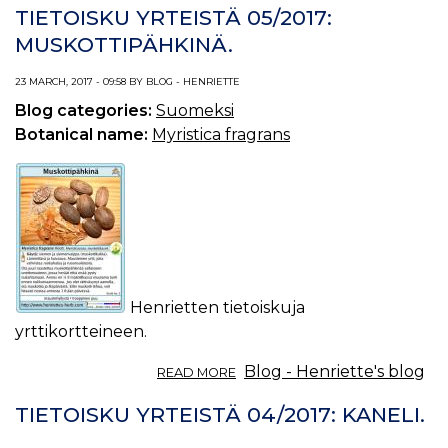
YRTEISTÄ
TIETOISKU YRTEISTÄ 05/2017:
06/2017:
MUSKOTTIPÄHKINÄ.
KURKKU.
YRTTIÖLJY
23 MARCH, 2017 - 09:58 BY BLOG - HENRIETTE
JA
-
Blog categories:
Suomeksi
VOIDE.
Botanical name:
Myristica fragrans
Henrietten tietoiskuja
yrttikortteineen.
ABOUT
Blog - Henriette's blog
READ MORE
TIETOISKU
YRTEISTÄ
TIETOISKU YRTEISTÄ 04/2017: KANELI.
05/2017:
MUSKOTTIPÄHKINÄ.