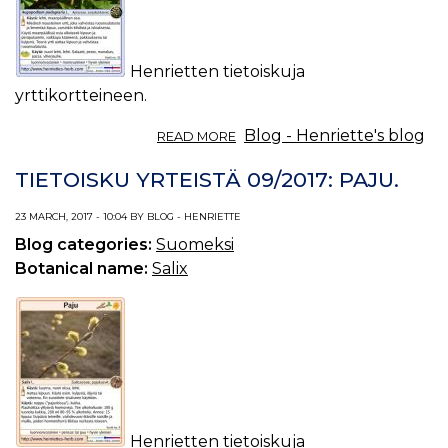
Henrietten tietoiskuja
yrttikortteineen.
ABOUT
Blog - Henriette's blog
READ MORE
TIETOISKU
YRTEISTÄ
TIETOISKU YRTEISTÄ 09/2017: PAJU.
10/2017:
VUOHENPUTKI.
23 MARCH, 2017 - 10:04 BY BLOG - HENRIETTE
Blog categories:
Suomeksi
Botanical name:
Salix
Henrietten tietoiskuja