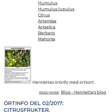
Humulus
Humulus lupulus
Citrus
Artemisia
Angelica
Berberis
Mahonia
Henriettes örtinfo med örtkort.
ABOUT
Blog - Henriette's blog
READ MORE
ÖRTINFO
DEL
ÖRTINFO DEL 02/2017:
03/2017:
CITRUSFRUKTER.
APERITIVA