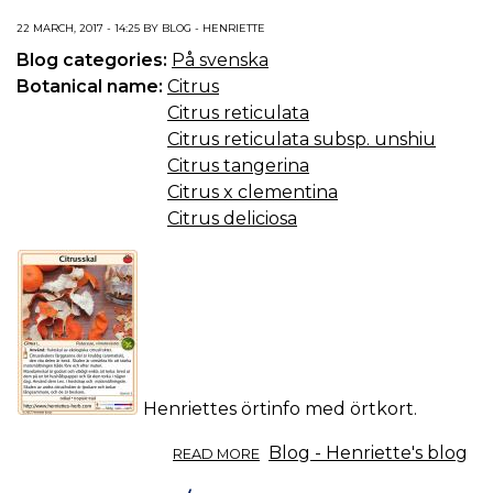
22 MARCH, 2017 - 14:25 BY BLOG - HENRIETTE
Blog categories:
På svenska
Botanical name:
Citrus
Citrus reticulata
Citrus reticulata subsp. unshiu
Citrus tangerina
Citrus x clementina
Citrus deliciosa
Henriettes örtinfo med örtkort.
ABOUT
Blog - Henriette's blog
READ MORE
ÖRTINFO
DEL