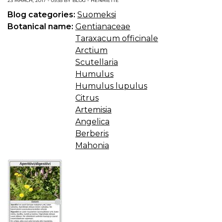
23 MARCH, 2017 - 09:55 BY BLOG - HENRIETTE
Blog categories:
Suomeksi
Botanical name:
Gentianaceae
Taraxacum officinale
Arctium
Scutellaria
Humulus
Humulus lupulus
Citrus
Artemisia
Angelica
Berberis
Mahonia