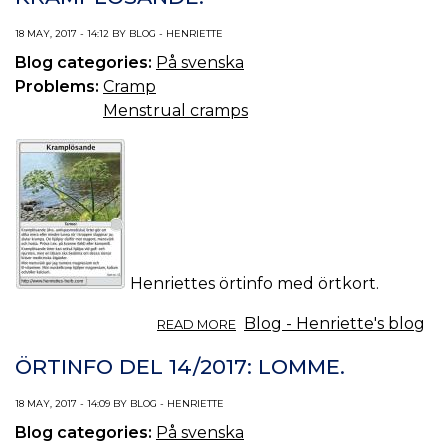
18 MAY, 2017 - 14:12 BY BLOG - HENRIETTE
Blog categories:
På svenska
Problems:
Cramp
Menstrual cramps
Henriettes örtinfo med örtkort.
ABOUT
Blog - Henriette's blog
READ MORE
ÖRTINFO
DEL
ÖRTINFO DEL 14/2017: LOMME.
15/2017:
KRAMPLÖSANDE.
18 MAY, 2017 - 14:09 BY BLOG - HENRIETTE
Blog categories:
På svenska