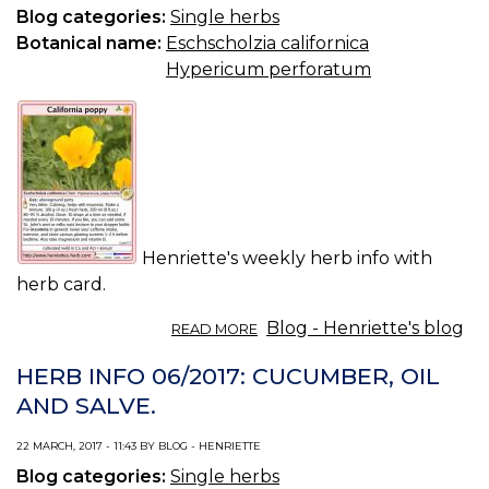
Blog categories:
Single herbs
Botanical name:
Eschscholzia californica
Hypericum perforatum
Henriette's weekly herb info with
herb card.
ABOUT
Blog - Henriette's blog
READ MORE
HERB
INFO
HERB INFO 06/2017: CUCUMBER, OIL
07/2017:
AND SALVE.
CALIFORNIA
POPPY,
22 MARCH, 2017 - 11:43 BY BLOG - HENRIETTE
INSOMNIA.
Blog categories:
Single herbs