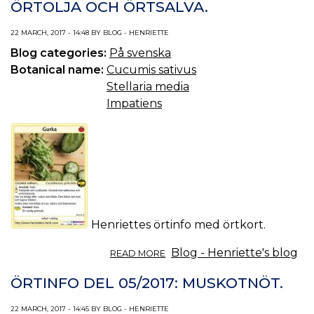
ÖRTOLJA OCH ÖRTSALVA.
SÖMNLÖSHET.
22 MARCH, 2017 - 14:48 BY BLOG - HENRIETTE
Blog categories:
På svenska
Botanical name:
Cucumis sativus
Stellaria media
Impatiens
Henriettes örtinfo med örtkort.
ABOUT
Blog - Henriette's blog
READ MORE
ÖRTINFO
DEL
ÖRTINFO DEL 05/2017: MUSKOTNÖT.
06/2017:
GURKA.
22 MARCH, 2017 - 14:45 BY BLOG - HENRIETTE