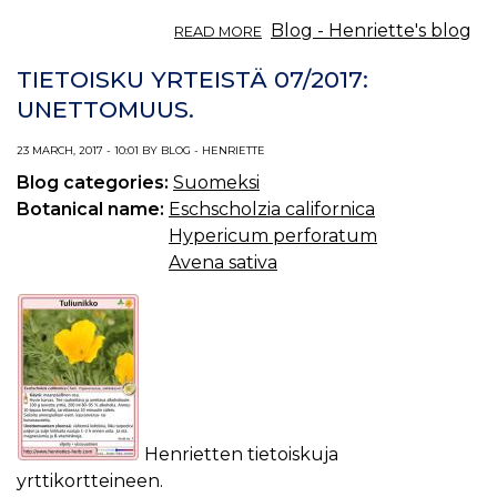
ABOUT
Blog - Henriette's blog
READ MORE
TIETOISKU
YRTEISTÄ
TIETOISKU YRTEISTÄ 07/2017:
08/2017:
UNETTOMUUS.
LEPPÄ.
23 MARCH, 2017 - 10:01 BY BLOG - HENRIETTE
Blog categories:
Suomeksi
Botanical name:
Eschscholzia californica
Hypericum perforatum
Avena sativa
Henrietten tietoiskuja
yrttikortteineen.