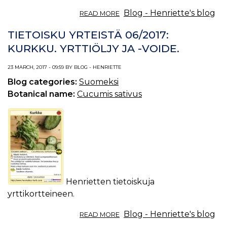
ABOUT
Blog - Henriette's blog
READ MORE
TIETOISKU
YRTEISTÄ
TIETOISKU YRTEISTÄ 06/2017:
07/2017:
KURKKU. YRTTIÖLJY JA -VOIDE.
UNETTOMUUS.
23 MARCH, 2017 - 09:59 BY BLOG - HENRIETTE
Blog categories:
Suomeksi
Botanical name:
Cucumis sativus
Henrietten tietoiskuja
yrttikortteineen.
ABOUT
Blog - Henriette's blog
READ MORE
TIETOISKU