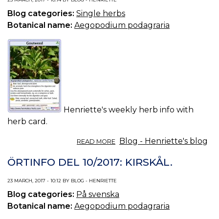
Blog categories:
Single herbs
Botanical name:
Aegopodium podagraria
Henriette's weekly herb info with
herb card.
ABOUT
Blog - Henriette's blog
READ MORE
HERB
INFO
ÖRTINFO DEL 10/2017: KIRSKÅL.
10/2017:
GOUTWEED.
23 MARCH, 2017 - 10:12 BY BLOG - HENRIETTE
Blog categories:
På svenska
Botanical name:
Aegopodium podagraria