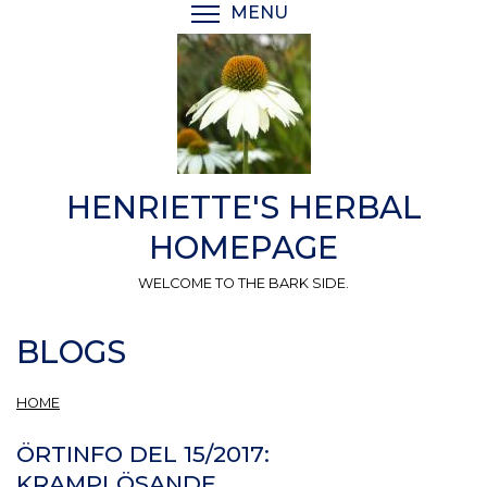
Skip
MENU
TOGGLE MENU VISIBI
to
main
content
HENRIETTE'S HERBAL
HOMEPAGE
WELCOME TO THE BARK SIDE.
BLOGS
HOME
ÖRTINFO DEL 15/2017:
KRAMPLÖSANDE.