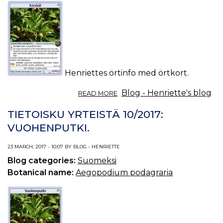
Henriettes örtinfo med örtkort.
ABOUT
Blog - Henriette's blog
READ MORE
ÖRTINFO
DEL
TIETOISKU YRTEISTÄ 10/2017:
10/2017:
VUOHENPUTKI.
KIRSKÅL.
23 MARCH, 2017 - 10:07 BY BLOG - HENRIETTE
Blog categories:
Suomeksi
Botanical name:
Aegopodium podagraria