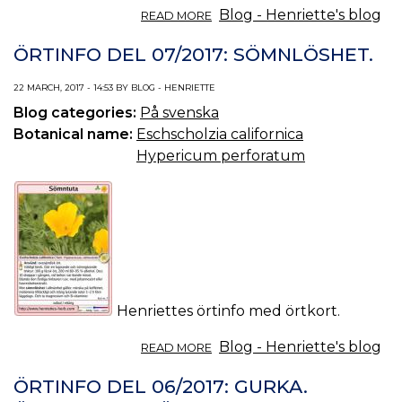
ABOUT
Blog - Henriette's blog
READ MORE
ÖRTINFO
DEL
ÖRTINFO DEL 07/2017: SÖMNLÖSHET.
08/2017:
AL.
22 MARCH, 2017 - 14:53 BY BLOG - HENRIETTE
Blog categories:
På svenska
Botanical name:
Eschscholzia californica
Hypericum perforatum
Henriettes örtinfo med örtkort.
ABOUT
Blog - Henriette's blog
READ MORE
ÖRTINFO
DEL
ÖRTINFO DEL 06/2017: GURKA.
07/2017: