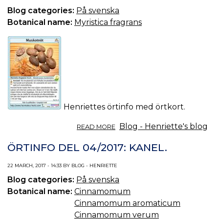
ÖRTOLJA
Blog categories:
På svenska
OCH
ÖRTSALVA.
Botanical name:
Myristica fragrans
Henriettes örtinfo med örtkort.
ABOUT
Blog - Henriette's blog
READ MORE
ÖRTINFO
DEL
ÖRTINFO DEL 04/2017: KANEL.
05/2017:
MUSKOTNÖT.
22 MARCH, 2017 - 14:33 BY BLOG - HENRIETTE
Blog categories:
På svenska
Botanical name:
Cinnamomum
Cinnamomum aromaticum
Cinnamomum verum