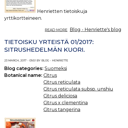
Henrietten tietoiskuja
yrttikortteineen.
ABOUT
Blog - Henriette's blog
READ MORE
TIETOISKU
YRTEISTÄ
TIETOISKU YRTEISTÄ 01/2017:
02/2017:
SITRUSHEDELMÄN KUORI.
SITRUSHEDELMÄ.
23 MARCH, 2017 - 09:51 BY BLOG - HENRIETTE
Blog categories:
Suomeksi
Botanical name:
Citrus
Citrus reticulata
Citrus reticulata subsp. unshiu
Citrus deliciosa
Citrus x clementina
Citrus tangerina