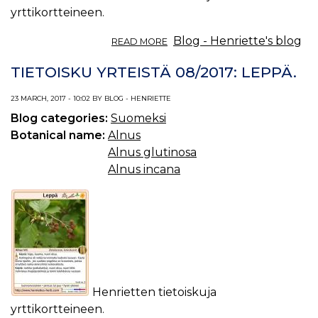
yrttikortteineen.
ABOUT
Blog - Henriette's blog
READ MORE
TIETOISKU
YRTEISTÄ
TIETOISKU YRTEISTÄ 08/2017: LEPPÄ.
09/2017:
PAJU.
23 MARCH, 2017 - 10:02 BY BLOG - HENRIETTE
Blog categories:
Suomeksi
Botanical name:
Alnus
Alnus glutinosa
Alnus incana
Henrietten tietoiskuja
yrttikortteineen.