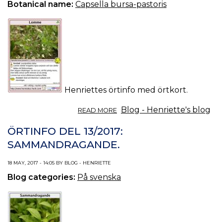
Botanical name:
Capsella bursa-pastoris
Henriettes örtinfo med örtkort.
ABOUT
Blog - Henriette's blog
READ MORE
ÖRTINFO
DEL
ÖRTINFO DEL 13/2017:
14/2017:
SAMMANDRAGANDE.
LOMME.
18 MAY, 2017 - 14:05 BY BLOG - HENRIETTE
Blog categories:
På svenska