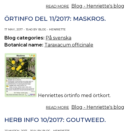
ABOUT
Blog - Henriette's blog
READ MORE
ÖRTINFO
DEL
ÖRTINFO DEL 11/2017: MASKROS.
12/2017:
RÖLLEKA.
17 MAY, 2017 - 15:40 BY BLOG - HENRIETTE
Blog categories:
På svenska
Botanical name:
Taraxacum officinale
Henriettes örtinfo med örtkort.
ABOUT
Blog - Henriette's blog
READ MORE
ÖRTINFO
DEL
HERB INFO 10/2017: GOUTWEED.
11/2017:
MASKROS.
23 MARCH, 2017 - 10:14 BY BLOG - HENRIETTE