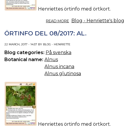
Henriettes örtinfo med örtkort.
ABOUT
Blog - Henriette's blog
READ MORE
ÖRTINFO
DEL
ÖRTINFO DEL 08/2017: AL.
09/2017:
VIDE.
22 MARCH, 2017 - 14:57 BY BLOG - HENRIETTE
Blog categories:
På svenska
Botanical name:
Alnus
Alnus incana
Alnus glutinosa
Henriettes örtinfo med örtkort.