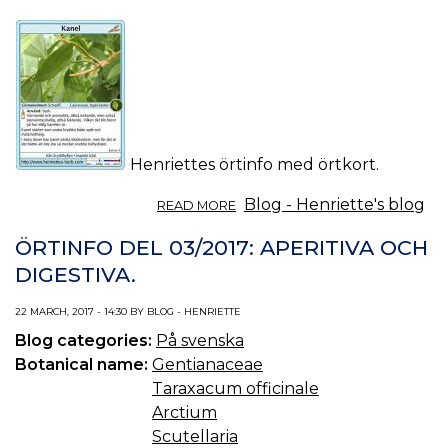
Henriettes örtinfo med örtkort.
ABOUT
Blog - Henriette's blog
READ MORE
ÖRTINFO
DEL
ÖRTINFO DEL 03/2017: APERITIVA OCH
04/2017:
DIGESTIVA.
KANEL.
22 MARCH, 2017 - 14:30 BY BLOG - HENRIETTE
Blog categories:
På svenska
Botanical name:
Gentianaceae
Taraxacum officinale
Arctium
Scutellaria