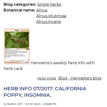
Blog categories:
Single herbs
Botanical name:
Alnus
Alnus glutinosa
Alnus incana
Henriette's weekly herb info with
herb card.
ABOUT
Blog - Henriette's blog
READ MORE
HERB
INFO
HERB INFO 07/2017: CALIFORNIA
08/2017:
POPPY, INSOMNIA.
ALDER.
22 MARCH, 2017 - 11:51 BY BLOG - HENRIETTE