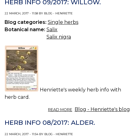
HERB INFO 09/2017: WILLOW.
01/2017:
CITRUSFRUKTERS
22 MARCH, 2017 - 11:58 BY BLOG - HENRIETTE
SKAL.
Blog categories:
Single herbs
Botanical name:
Salix
Salix nigra
Henriette's weekly herb info with
herb card.
ABOUT
Blog - Henriette's blog
READ MORE
HERB
INFO
HERB INFO 08/2017: ALDER.
09/2017:
WILLOW.
22 MARCH, 2017 - 11:54 BY BLOG - HENRIETTE