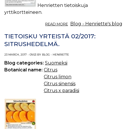
Henrietten tietoiskuja
yrttikortteineen.
ABOUT
Blog - Henriette's blog
READ MORE
TIETOISKU
YRTEISTÄ
TIETOISKU YRTEISTÄ 02/2017:
03/2017:
SITRUSHEDELMÄ.
APERITIIVIT
JA
23 MARCH, 2017 - 09:53 BY BLOG - HENRIETTE
DIGESTIIVIT.
Blog categories:
Suomeksi
Botanical name:
Citrus
Citrus limon
Citrus sinensis
Citrus x paradisi