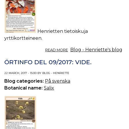
Henrietten tietoiskuja
yrttikortteineen.
ABOUT
Blog - Henriette's blog
READ MORE
TIETOISKU
YRTEISTÄ
ÖRTINFO DEL 09/2017: VIDE.
01/2017:
SITRUSHEDELMÄN
22 MARCH, 2017 - 15:00 BY BLOG - HENRIETTE
KUORI.
Blog categories:
På svenska
Botanical name:
Salix