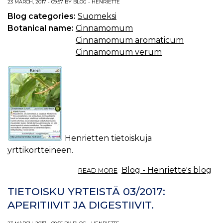
23 MARCH, 2017 - 09:57 BY BLOG - HENRIETTE
Blog categories:
Suomeksi
Botanical name:
Cinnamomum
Cinnamomum aromaticum
Cinnamomum verum
Henrietten tietoiskuja
yrttikortteineen.
ABOUT
Blog - Henriette's blog
READ MORE
TIETOISKU
YRTEISTÄ
TIETOISKU YRTEISTÄ 03/2017:
04/2017:
APERITIIVIT JA DIGESTIIVIT.
KANELI.