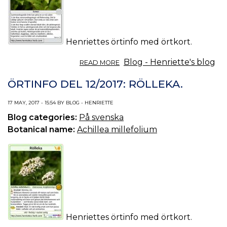
Henriettes örtinfo med örtkort.
ABOUT
Blog - Henriette's blog
READ MORE
ÖRTINFO
DEL
ÖRTINFO DEL 12/2017: RÖLLEKA.
13/2017:
SAMMANDRAGANDE.
17 MAY, 2017 - 15:54 BY BLOG - HENRIETTE
Blog categories:
På svenska
Botanical name:
Achillea millefolium
Henriettes örtinfo med örtkort.