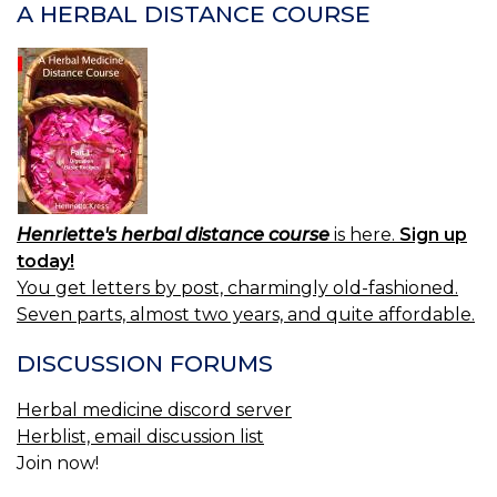
A HERBAL DISTANCE COURSE
OIL
AND
SALVE.
Henriette's herbal distance course
is here.
Sign up
today!
You get letters by post, charmingly old-fashioned.
Seven parts, almost two years, and quite affordable.
DISCUSSION FORUMS
Herbal medicine discord server
Herblist, email discussion list
Join now!